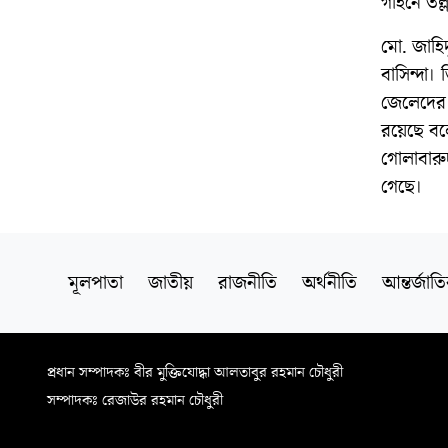
গহিনে তল্
মো. জাহি
বাসিন্দা।
জেলেদের 
রয়েছে বলে
গোলাবারু
গেছে।
মূলপাতা
জাতীয়
রাজনীতি
অর্থনীতি
আন্তর্জাত
প্রধান সম্পাদকঃ বীর মুক্তিযোদ্ধা আলতাবুর রহমান চৌধুরী
সম্পাদকঃ রেজাউর রহমান চৌধুরী