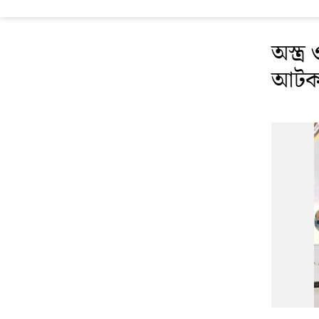
অস্ত্
আট