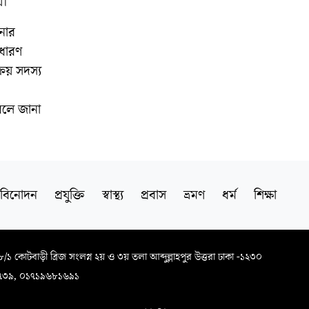
য়।
নার
াধারণ
িয় সদস্য
বলে জানা
বিনোদন
প্রযুক্তি
স্বাস্থ্য
প্রবাস
ভ্রমণ
ধর্ম
শিক্ষা
৬৮/১ কোটবাড়ী ব্রিজ সংলগ্ন ২য় ও ৩য় তলা আব্দুল্লাহপুর উত্তরা ঢাকা -১২৩০
৭৩৯, ০১৭১৯৬৮১৬৯১