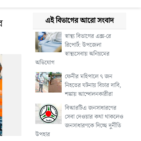
এই বিভাগের আরো সংবাদ
র
স্বাস্থ্য বিভাগের এক্স-রে
রিপোর্ট: উপজেলা
স্বাস্থ্যসেবায় অনিয়মের
অভিযোগ
ফেনীর মহিপালে ৭ জন
নিহতের ঘটনায় বিচার দাবি,
শঙ্কায় আন্দোলনকারীরা
বিআরটিএ জনসাধারণের
সেবা দেওয়ার কথা থাকলেও
জনসাধারণকে দিচ্ছে দুর্নীতি
উপহার