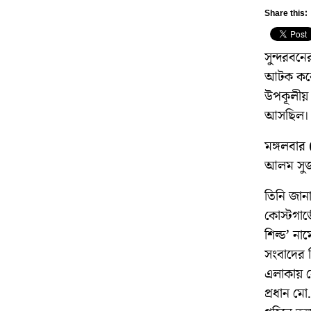
Share this:
সুন্দরবনে
আটক করেছে
উপকূলীয় 
আসছিল।
মঙ্গলবার 
আলম সুজ
তিনি জান
কোস্টগার্
শিল্ড’ ন
সংবাদের 
এলাকায় স
প্রধান ম