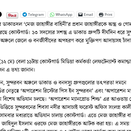
Telegram
WhatsApp
Email
Print
র ডাকাতদল ‘মেজ জাহাঙ্গীর বাহিনী’র প্রধান জাহাঙ্গীরকে অস্ত্র ও গ
 কোস্টগার্ড। ১৩ সদস্যের সশস্ত্র এ ডাকাত গ্রুপটি দীর্ঘদিন ধরে সু
অঞ্চলে জেলে ও বনজীবীদের অপহরণ করে মুক্তিপণ আদায়সহ চাঁদ
(১২ মে) বেলা ১১টায় কোস্টগার্ড মিডিয়া কর্মকর্তা লেফটেন্যান্ট কমান্ডা
ন এ তথ্য জানান।
ান, সুন্দরবন অঞ্চলে ডাকাত ও বনদস্যু গ্রুপগুলোর তৎপরতা দমনে
ডের নেতৃত্বে ‘অপারেশন রিস্টোর পিস ইন সুন্দরবন’ এবং ‘অপারেশন ম্য
ামে বিশেষ অভিযান চলছে। ‘অপারেশন ম্যানগ্রোভ শিল্ড’ এর আওতায়
ভিত্তিতে সুন্দরবনের শিবসা নদীর আদাচাই ফরেস্ট অফিস সংলগ্ন কাল
োমবার মধ্যরাতে অভিযান চালায় কোস্টগার্ড। এতে মেজ জাহাঙ্গীর বা
ো. জাহিদুল ইসলাম ওরফে মেজ জাহাঙ্গীরকে আটক করা হয়। এ সময়