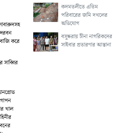
কদমতলীতে এতিম
পরিবারের জমি দখলের
অভিযোগ
োলাবারুদসহ
ন্দরবন
বসুন্ধরায় চীনা নাগরিকদের
াবাজি করে
সাইবার প্রতারণার আস্তানা
র সাব্বির
ানগ্রোভ
 গোপন
ীর খাল
হিনীর
 বনের