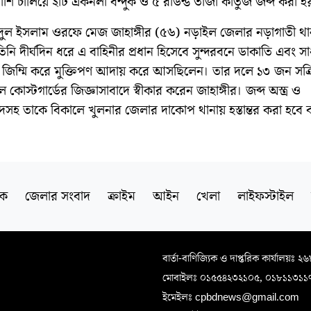
লাশি চালিয়ে ২টি একনলা বন্দুক ও ৫ রাউন্ড তাজা কার্তুজ জব্দ করা হ
দুল ইসলাম ওরফে মেজ জাহাঙ্গীর (৫৬) নড়াইল জেলার নড়াগাতী থা
 তিনি দীর্ঘদিন ধরে এ বাহিনীর প্রধান হিসেবে সুন্দরবনে ডাকাতি এবং স
জিম্মি করে মুক্তিপণ আদায় করে আসছিলেন। তার দলে ১৩ জন সক্র
 কোস্টগার্ডের জিজ্ঞাসাবাদে স্বীকার করেন জাহাঙ্গীর। জব্দ অস্ত্র ও
দসহ তাকে বিকালে খুলনার জেলার দাকোপ থানায় হস্তান্তর করা হবে 
িক
জেলার সংবাদ
ক্রাইম
আইন
খেলা
লাইফস্টাইল
বার্তা-বাণিজ্যিক ও দাপ্তরিক কার্যালয়ঃ ২
মোবাইলঃ ০১৫৫৪২৩২১০৫, ০১৮১১৩১১
ইমেইলঃ cpbdnews@gmail.com