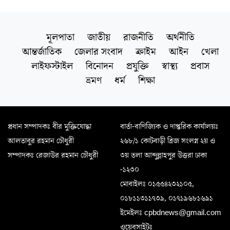
মূলপাতা
জাতীয়
রাজনীতি
অর্থনীতি
আন্তর্জাতিক
জেলার সংবাদ
ক্রাইম
আইন
খেলা
লাইফস্টাইল
বিনোদন
প্রযুক্তি
স্বাস্থ্য
প্রবাস
ভ্রমণ
ধর্ম
শিক্ষা
প্রধান সম্পাদকঃ বীর মুক্তিযোদ্ধা
বার্তা-বাণিজ্যিক ও দাপ্তরিক কার্যালয়ঃ
আলতাবুর রহমান চৌধুরী
২৬৮/১ কোটবাড়ী ব্রিজ সংলগ্ন ২য় ও
সম্পাদকঃ রেজাউর রহমান চৌধুরী
৩য় তলা আব্দুল্লাহপুর উত্তরা ঢাকা
-১২৩০
মোবাইলঃ ০১৫৫৪২৩২১০৫,
০১৮১১৩১১৭৩৯, ০১৭১৯৬৮১৬৯১
ইমেইলঃ cpbdnews@gmail.com
ওয়েবসাইটঃ