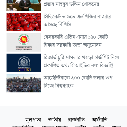
প্রস্তাব মাহবুব উদ্দিন খোকনের
সিন্ডিকেট ভাঙতে এলপিজির বাজারে
আসছে বিপিসি
বেসরকারি এতিমখানায় ১৪০ কোটি
টাকার সরকারি ভাতা অনুমোদন
রিজার্ভ চুরি মামলার খসড়া চার্জশিট নিয়ে
প্রকাশিত তথ্য সিআইডির নয়: বিজ্ঞপ্তি
আর্জেন্টিনাকে ২০০ কোটি ডলার ঋণ
দিচ্ছে বিশ্বব্যাংক
মূলপাতা
জাতীয়
রাজনীতি
অর্থনীতি