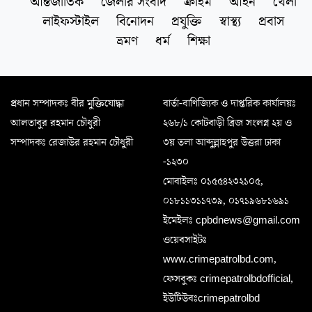
আন্তর্জাতিক
জেলার সংবাদ
ক্রাইম
আইন
খেলা
লাইফস্টাইল
বিনোদন
প্রযুক্তি
স্বাস্থ্য
প্রবাস
ভ্রমণ
ধর্ম
শিক্ষা
প্রধান সম্পাদকঃ বীর মুক্তিযোদ্ধা
বার্তা-বাণিজ্যিক ও দাপ্তরিক কার্যালয়ঃ
আলতাবুর রহমান চৌধুরী
২৬৮/১ কোটবাড়ী ব্রিজ সংলগ্ন ২য় ও
সম্পাদকঃ রেজাউর রহমান চৌধুরী
৩য় তলা আব্দুল্লাহপুর উত্তরা ঢাকা
-১২৩০
মোবাইলঃ ০১৫৫৪২৩২১০৫,
০১৮১১৩১১৭৩৯, ০১৭১৯৬৮১৬৯১
ইমেইলঃ cpbdnews@gmail.com
ওয়েবসাইটঃ
www.crimepatrolbd.com,
ফেসবুকঃ crimepatrolbdofficial,
ইউটিউবঃcrimepatrolbd