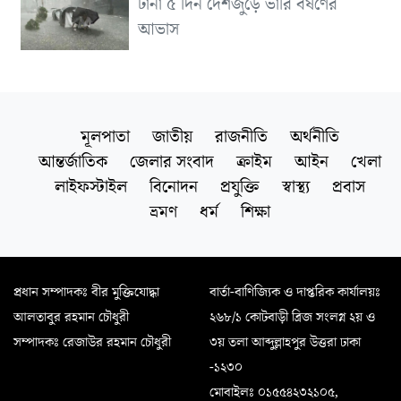
টানা ৫ দিন দেশজুড়ে ভারি বর্ষণের
আভাস
মূলপাতা
জাতীয়
রাজনীতি
অর্থনীতি
আন্তর্জাতিক
জেলার সংবাদ
ক্রাইম
আইন
খেলা
লাইফস্টাইল
বিনোদন
প্রযুক্তি
স্বাস্থ্য
প্রবাস
ভ্রমণ
ধর্ম
শিক্ষা
প্রধান সম্পাদকঃ বীর মুক্তিযোদ্ধা
বার্তা-বাণিজ্যিক ও দাপ্তরিক কার্যালয়ঃ
আলতাবুর রহমান চৌধুরী
২৬৮/১ কোটবাড়ী ব্রিজ সংলগ্ন ২য় ও
সম্পাদকঃ রেজাউর রহমান চৌধুরী
৩য় তলা আব্দুল্লাহপুর উত্তরা ঢাকা
-১২৩০
মোবাইলঃ ০১৫৫৪২৩২১০৫,