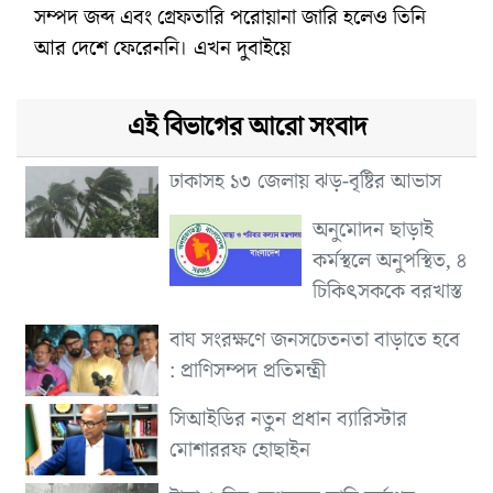
সম্পদ জব্দ এবং গ্রেফতারি পরোয়ানা জারি হলেও তিনি
আর দেশে ফেরেননি। এখন দুবাইয়ে
এই বিভাগের আরো সংবাদ
ঢাকাসহ ১৩ জেলায় ঝড়-বৃষ্টির আভাস
অনুমোদন ছাড়াই
কর্মস্থলে অনুপস্থিত, ৪
চিকিৎসককে বরখাস্ত
বাঘ সংরক্ষণে জনসচেতনতা বাড়াতে হবে
: প্রাণিসম্পদ প্রতিমন্ত্রী
সিআইডির নতুন প্রধান ব্যারিস্টার
মোশাররফ হোছাইন