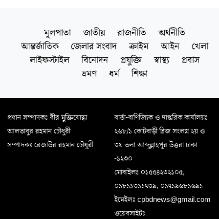
মূলপাতা
জাতীয়
রাজনীতি
অর্থনীতি
আন্তর্জাতিক
জেলার সংবাদ
ক্রাইম
আইন
খেলা
লাইফস্টাইল
বিনোদন
প্রযুক্তি
স্বাস্থ্য
প্রবাস
ভ্রমণ
ধর্ম
শিক্ষা
প্রধান সম্পাদকঃ বীর মুক্তিযোদ্ধা
বার্তা-বাণিজ্যিক ও দাপ্তরিক কার্যালয়ঃ
আলতাবুর রহমান চৌধুরী
২৬৮/১ কোটবাড়ী ব্রিজ সংলগ্ন ২য় ও
সম্পাদকঃ রেজাউর রহমান চৌধুরী
৩য় তলা আব্দুল্লাহপুর উত্তরা ঢাকা
-১২৩০
মোবাইলঃ ০১৫৫৪২৩২১০৫,
০১৮১১৩১১৭৩৯, ০১৭১৯৬৮১৬৯১
ইমেইলঃ cpbdnews@gmail.com
ওয়েবসাইটঃ