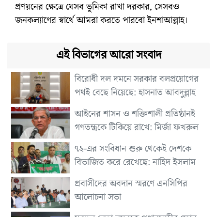
প্রণয়নের ক্ষেত্রে যেসব ভূমিকা রাখা দরকার, সেসবও
জনকল্যাণের স্বার্থে আমরা করতে পারবো ইনশাআল্লাহ।
এই বিভাগের আরো সংবাদ
বিরোধী দল দমনে সরকার বলপ্রয়োগের
পথই বেছে নিয়েছে: হাসনাত আবদুল্লাহ
আইনের শাসন ও শক্তিশালী প্রতিষ্ঠানই
গণতন্ত্রকে টিকিয়ে রাখে: মির্জা ফখরুল
৭২-এর সংবিধান শুরু থেকেই দেশকে
বিভাজিত করে রেখেছে: নাহিদ ইসলাম
প্রবাসীদের অবদান স্মরণে এনসিপির
আলোচনা সভা