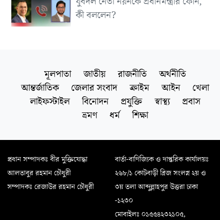
যুবদল নেতা নয়নকে প্রধানমন্ত্রীর ফোন,
কী বললেন?
মূলপাতা
জাতীয়
রাজনীতি
অর্থনীতি
আন্তর্জাতিক
জেলার সংবাদ
ক্রাইম
আইন
খেলা
লাইফস্টাইল
বিনোদন
প্রযুক্তি
স্বাস্থ্য
প্রবাস
ভ্রমণ
ধর্ম
শিক্ষা
প্রধান সম্পাদকঃ বীর মুক্তিযোদ্ধা
বার্তা-বাণিজ্যিক ও দাপ্তরিক কার্যালয়ঃ
আলতাবুর রহমান চৌধুরী
২৬৮/১ কোটবাড়ী ব্রিজ সংলগ্ন ২য় ও
সম্পাদকঃ রেজাউর রহমান চৌধুরী
৩য় তলা আব্দুল্লাহপুর উত্তরা ঢাকা
-১২৩০
মোবাইলঃ ০১৫৫৪২৩২১০৫,