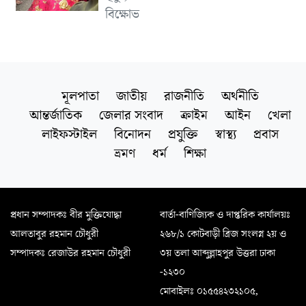
বিক্ষোভ
মূলপাতা
জাতীয়
রাজনীতি
অর্থনীতি
আন্তর্জাতিক
জেলার সংবাদ
ক্রাইম
আইন
খেলা
লাইফস্টাইল
বিনোদন
প্রযুক্তি
স্বাস্থ্য
প্রবাস
ভ্রমণ
ধর্ম
শিক্ষা
প্রধান সম্পাদকঃ বীর মুক্তিযোদ্ধা
বার্তা-বাণিজ্যিক ও দাপ্তরিক কার্যালয়ঃ
আলতাবুর রহমান চৌধুরী
২৬৮/১ কোটবাড়ী ব্রিজ সংলগ্ন ২য় ও
সম্পাদকঃ রেজাউর রহমান চৌধুরী
৩য় তলা আব্দুল্লাহপুর উত্তরা ঢাকা
-১২৩০
মোবাইলঃ ০১৫৫৪২৩২১০৫,