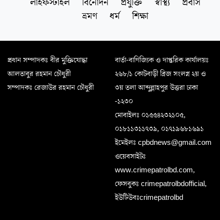
লাইফস্টাইল
বিনোদন
প্রযুক্তি
স্বাস্থ্য
প্রবাস
ভ্রমণ
ধর্ম
শিক্ষা
প্রধান সম্পাদকঃ বীর মুক্তিযোদ্ধা
বার্তা-বাণিজ্যিক ও দাপ্তরিক কার্যালয়ঃ
আলতাবুর রহমান চৌধুরী
২৬৮/১ কোটবাড়ী ব্রিজ সংলগ্ন ২য় ও
সম্পাদকঃ রেজাউর রহমান চৌধুরী
৩য় তলা আব্দুল্লাহপুর উত্তরা ঢাকা
-১২৩০
মোবাইলঃ ০১৫৫৪২৩২১০৫,
০১৮১১৩১১৭৩৯, ০১৭১৯৬৮১৬৯১
ইমেইলঃ cpbdnews@gmail.com
ওয়েবসাইটঃ
www.crimepatrolbd.com,
ফেসবুকঃ crimepatrolbdofficial,
ইউটিউবঃcrimepatrolbd