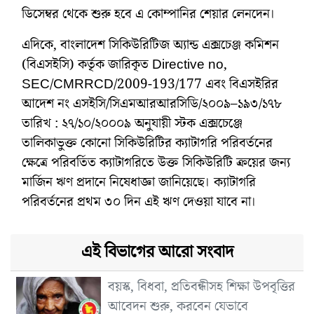
ডিসেম্বর থেকে শুরু হবে এ কোম্পানির শেয়ার লেনদেন।
এদিকে, বাংলাদেশ সিকিউরিটিজ অ্যান্ড এক্সচেঞ্জ কমিশন
(বিএসইসি) কর্তৃক জারিকৃত Directive no,
SEC/CMRRCD/2009-193/177 এবং বিএসইরির
আদেশ নং এসইসি/সিএমআরআরসিডি/২০০৯–১৯৩/১৭৮
তারিখ : ২৭/১০/২০০০৯ অনুযায়ী স্টক এক্সচেঞ্জে
তালিকাভুক্ত কোনো সিকিউরিটির ক্যাটাগরি পরিবর্তনের
ক্ষেত্রে পরিবর্তিত ক্যাটাগরিতে উক্ত সিকিউরিটি ক্রয়ের জন্য
মার্জিন ঋণ প্রদানে নিষেধাজ্ঞা জানিয়েছে। ক্যাটাগরি
পরিবর্তনের প্রথম ৩০ দিন এই ঋণ দেওয়া যাবে না।
এই বিভাগের আরো সংবাদ
বয়স্ক, বিধবা, প্রতিবন্ধীসহ শিক্ষা উপবৃত্তির
আবেদন শুরু, করবেন যেভাবে