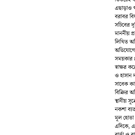
এছাড়াও গ
বরাবর বিষ
সচিবের দৃ
মাননীয় প
লিখিত অভ
অভিযোগে 
সময়কার ৪
স্বাক্ষর
ও হাসান 
সাবেক কাউ
বিক্রির 
স্থানীয় স
নকশা ব্যত
মূল হোতা
এদিকে, এই
বার্তা ও ব