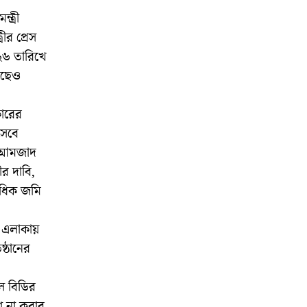
্ত্রী
ীর প্রেস
০২৬ তারিখে
কাছেও
কারের
সেবে
া আমজাদ
র দাবি,
াধিক জমি
ন এলাকায়
ষ্ঠানের
োল বিডির
াশ না করার