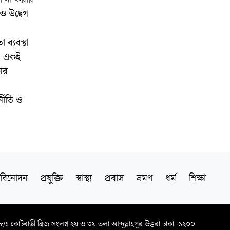
ও উদ্বেগ
ব্যবস্থা
। একই
নের
্নীতি ও
বিনোদন
প্রযুক্তি
স্বাস্থ্য
প্রবাস
ভ্রমণ
ধর্ম
শিক্ষা
৬৮/১ কোটবাড়ী ব্রিজ সংলগ্ন ২য় ও ৩য় তলা আব্দুল্লাহপুর উত্তরা ঢাকা -১২৩০