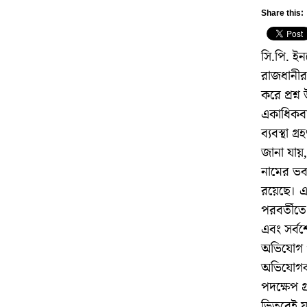
Share this:
সি.পি. ইন
রাজধানীর 
করে প্রশ্
একাধিকবা
ব্যবস্থা 
জানা যায়,
নামের ভব
রয়েছে। 
পরবর্তীতে
এবং সর্ব
অভিযোগ প
অভিযোগকা
পদক্ষেপ গ্
ভিতরেই য