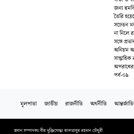
জন্য হুমক
তৈরি হয়ে
সচেতন মহল
না নিলে 
সঙ্গে প্রভ
অনিয়ম আ
সাপ্তাহিক 
অপরাধের ব
পর্ব-০৯
মূলপাতা
জাতীয়
রাজনীতি
অর্থনীতি
আন্তর্জাত
প্রধান সম্পাদকঃ বীর মুক্তিযোদ্ধা আলতাবুর রহমান চৌধুরী