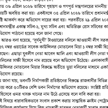
ত ০৬ এপ্রিল ২০২৬ তারিখে গৃহায়ণ ও গণপূর্ত মন্ত্রণালয়ের মাননীয় মন
য়টি অবহিত করা হয়। একইসঙ্গে ০৫ এপ্রিল ২০২৬ তারিখে প্রধানমন্ত্র
ষ্টি আকর্ষণ করে অভিযোগ দায়ের করা হয়। পরবর্তীতে ২৯ এপ্রিল ২
্রধানমন্ত্রীর একান্ত সচিব-১, মুখ্য সচিব এবং অতিরিক্ত প্রেস সচিবের 
িযোগ পাঠানো হয়েছে বলে জানা গেছে।
আরও বলা হয়েছে, ‘সূর্যমুখী’ টাওয়ারের দলিলে আওয়ামী লীগ সর
৭ নম্বর ওয়ার্ডের সাবেক কাউন্সিলর মোতালেব মিয়া ১ নম্বর সাক্ষী হি
 করেছেন। এছাড়া যুবলীগ নেতা আবেদ আলি এবং আওয়ামী লীগ নেত
দলিলের সাক্ষী হিসেবে নাম রয়েছে বলে অভিযোগ উঠেছে। এলাকাবাসী
ন্সিলর মোতালেব মিয়ার বিরুদ্ধে অতীতে ভুয়া দলিলের মাধ্যমে এক
অভিযোগ রয়েছে।
ূত্রে জানা যায়, ভবনটি নির্মাণকারী প্রতিষ্ঠানের বিরুদ্ধে রাজধানীর বিভিন্
্যয় করে ৫০টিরও বেশি ভবন নির্মাণের অভিযোগ রয়েছে। সংশ্লিষ্ট প্রতি
 হিসেবে ওমর খসরু খানের নাম উঠে এসেছে বলে দাবি করা হয়।
 বিষয়ে ধারাবাহিকভাবে সংবাদ প্রকাশ করায় সাপ্তাহিক ক্রাইম পেট্র
াণিজ্যিক কার্যালয়ে গিয়ে কিছু নামধারী ছাত্রদল নেতাকর্মী সংবাদ প্রক