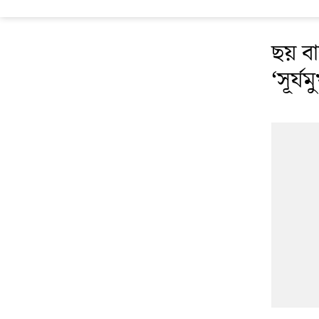
ছয় ব
‘সূর্