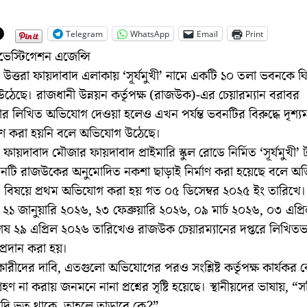
Telegram
WhatsApp
Email
Print
ভেস্টিগেশন এজেন্সি
উত্তরা ফায়দাবাদ এলাকায় ‘সূর্যমুখী’ নামে একটি ১০ তলা ভবনকে ঘ
ন উঠেছে। রাজধানী উন্নয়ন কর্তৃপক্ষ (রাজউক)-এর চেয়ারম্যান বরাবর
র লিখিত অভিযোগ দেওয়া হলেও এখন পর্যন্ত ভবনটির বিরুদ্ধে দৃশ্
গ্রহণ করা হয়নি বলে অভিযোগ উঠেছে।
 ফায়দাবাদ মৌজার ফায়দাবাদ প্রাইমারি স্কুল রোডে নির্মিত ‘সূর্যমুখী’ 
নটি রাজউকের অনুমোদিত নকশা ছাড়াই নির্মাণ করা হয়েছে বলে অ
এ বিষয়ে প্রথম অভিযোগ করা হয় গত ০৫ ডিসেম্বর ২০২৫ ইং তারিখে।
 ২১ জানুয়ারি ২০২৬, ২৩ ফেব্রুয়ারি ২০২৬, ০৯ মার্চ ২০২৬, ০৩ এপ্
শেষ ২৯ এপ্রিল ২০২৬ তারিখেও রাজউক চেয়ারম্যানের দপ্তরে লিখিতভ
্রদান করা হয়।
রীদের দাবি, এতগুলো অভিযোগের পরও সংশ্লিষ্ট কর্তৃপক্ষ কার্যকর
রহণ না করায় জনমনে নানা প্রশ্নের সৃষ্টি হয়েছে। স্থানীয়দের ভাষায়, “
দি ভূত থাকে, তাহলে তাড়াবে কে?”