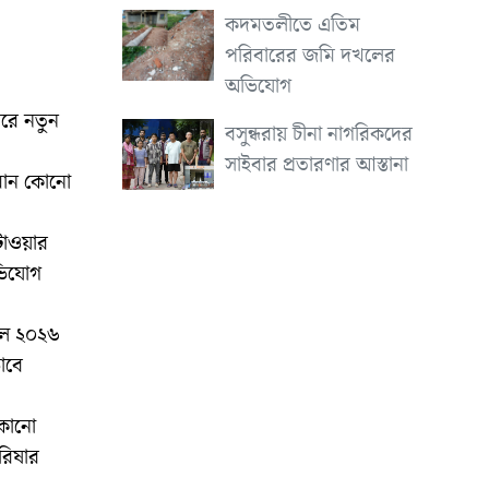
কদমতলীতে এতিম
পরিবারের জমি দখলের
অভিযোগ
িরে নতুন
বসুন্ধরায় চীনা নাগরিকদের
সাইবার প্রতারণার আস্তানা
যমান কোনো
টাওয়ার
ভিযোগ
রিল ২০২৬
াবে
 কোনো
সরিষার