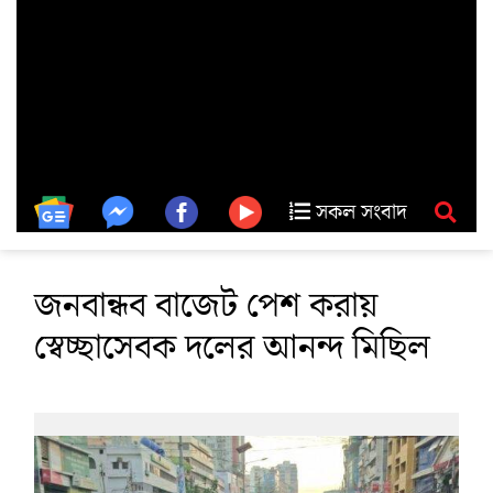
সকল সংবাদ
জনবান্ধব বাজেট পেশ করায়
স্বেচ্ছাসেবক দলের আনন্দ মিছিল