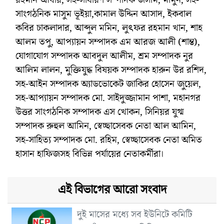
সাংগঠনিক মাসুম ভূইয়া,কামাল উদ্দিন আসাদ, ইকবাল
কবির চাকলাদার, আব্দুল মমিন, লুৎফর রহমান খান, শাহ
আলম তপু, আপ্যায়ন সম্পাদক এম আরজ আলী (শান্ত),
যোগাযোগ সম্পাদক আবদুল আলীম, শ্রম সম্পাদক নুর
আলিম লালন, মুক্তিযুদ্ধ বিষয়ক সম্পাদক হারুন উর রশিদ,
সহ-আইন সম্পাদক অ্যাডভোকেট জাকির হোসেন জুয়েল,
সহ-আপ্যায়ন সম্পাদক মো. সাইদুজ্জামান পাশা, মহানগর
উত্তর সাংগঠনিক সম্পাদক এস খোকন, সিনিয়র যুগ্ম
সম্পাদক রুহুল আমিন, স্বেচ্ছাসেবক নেতা আল আমিন,
সহ-সাহিত্য সম্পাদক মো. রহিম, স্বেচ্ছাসেবক নেতা অমিত
হাসান হাফিজসহ বিভিন্ন পর্যায়ের নেতাকর্মীরা।
এই বিভাগের আরো সংবাদ
দুই মাসের মধ্যে সব ইউনিটে কমিটি