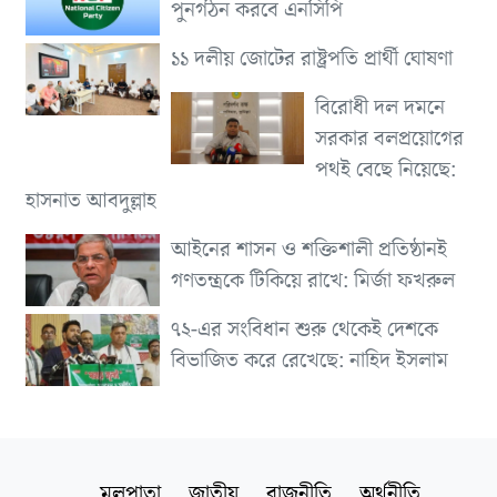
পুনর্গঠন করবে এনসিপি
১১ দলীয় জোটের রাষ্ট্রপতি প্রার্থী ঘোষণা
বিরোধী দল দমনে
সরকার বলপ্রয়োগের
পথই বেছে নিয়েছে:
হাসনাত আবদুল্লাহ
আইনের শাসন ও শক্তিশালী প্রতিষ্ঠানই
গণতন্ত্রকে টিকিয়ে রাখে: মির্জা ফখরুল
৭২-এর সংবিধান শুরু থেকেই দেশকে
বিভাজিত করে রেখেছে: নাহিদ ইসলাম
মূলপাতা
জাতীয়
রাজনীতি
অর্থনীতি