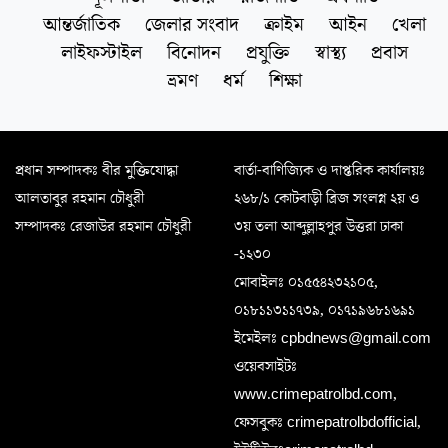
আন্তর্জাতিক
জেলার সংবাদ
ক্রাইম
আইন
খেলা
লাইফস্টাইল
বিনোদন
প্রযুক্তি
স্বাস্থ্য
প্রবাস
ভ্রমণ
ধর্ম
শিক্ষা
প্রধান সম্পাদকঃ বীর মুক্তিযোদ্ধা
বার্তা-বাণিজ্যিক ও দাপ্তরিক কার্যালয়ঃ
আলতাবুর রহমান চৌধুরী
২৬৮/১ কোটবাড়ী ব্রিজ সংলগ্ন ২য় ও
সম্পাদকঃ রেজাউর রহমান চৌধুরী
৩য় তলা আব্দুল্লাহপুর উত্তরা ঢাকা
-১২৩০
মোবাইলঃ ০১৫৫৪২৩২১০৫,
০১৮১১৩১১৭৩৯, ০১৭১৯৬৮১৬৯১
ইমেইলঃ cpbdnews@gmail.com
ওয়েবসাইটঃ
www.crimepatrolbd.com,
ফেসবুকঃ crimepatrolbdofficial,