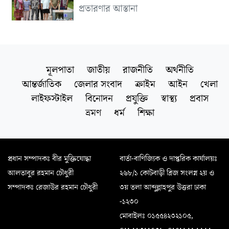
প্রতারণার আস্তানা
মূলপাতা
জাতীয়
রাজনীতি
অর্থনীতি
আন্তর্জাতিক
জেলার সংবাদ
ক্রাইম
আইন
খেলা
লাইফস্টাইল
বিনোদন
প্রযুক্তি
স্বাস্থ্য
প্রবাস
ভ্রমণ
ধর্ম
শিক্ষা
প্রধান সম্পাদকঃ বীর মুক্তিযোদ্ধা
বার্তা-বাণিজ্যিক ও দাপ্তরিক কার্যালয়ঃ
আলতাবুর রহমান চৌধুরী
২৬৮/১ কোটবাড়ী ব্রিজ সংলগ্ন ২য় ও
সম্পাদকঃ রেজাউর রহমান চৌধুরী
৩য় তলা আব্দুল্লাহপুর উত্তরা ঢাকা
-১২৩০
মোবাইলঃ ০১৫৫৪২৩২১০৫,