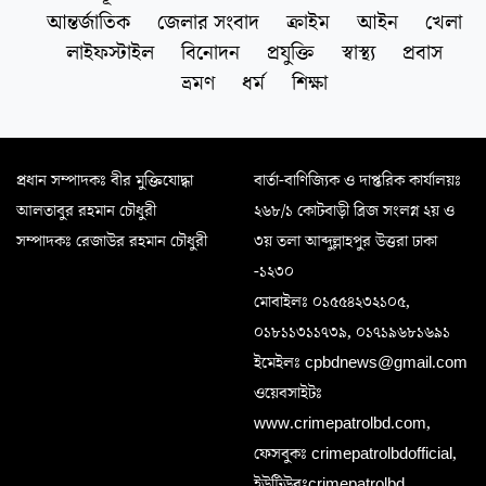
আন্তর্জাতিক
জেলার সংবাদ
ক্রাইম
আইন
খেলা
লাইফস্টাইল
বিনোদন
প্রযুক্তি
স্বাস্থ্য
প্রবাস
ভ্রমণ
ধর্ম
শিক্ষা
প্রধান সম্পাদকঃ বীর মুক্তিযোদ্ধা
বার্তা-বাণিজ্যিক ও দাপ্তরিক কার্যালয়ঃ
আলতাবুর রহমান চৌধুরী
২৬৮/১ কোটবাড়ী ব্রিজ সংলগ্ন ২য় ও
সম্পাদকঃ রেজাউর রহমান চৌধুরী
৩য় তলা আব্দুল্লাহপুর উত্তরা ঢাকা
-১২৩০
মোবাইলঃ ০১৫৫৪২৩২১০৫,
০১৮১১৩১১৭৩৯, ০১৭১৯৬৮১৬৯১
ইমেইলঃ cpbdnews@gmail.com
ওয়েবসাইটঃ
www.crimepatrolbd.com,
ফেসবুকঃ crimepatrolbdofficial,
ইউটিউবঃcrimepatrolbd