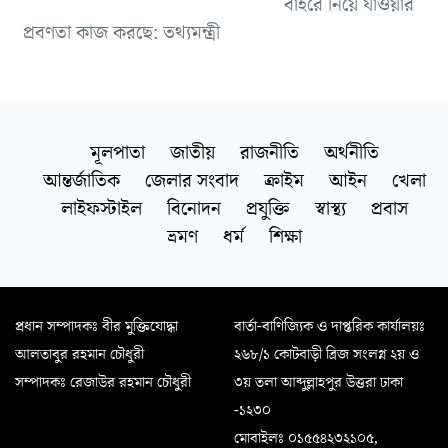
বাইরে নিয়ে যাওয়ার
প্রবণতা কাজ করছে: তথ্যমন্ত্রী
মূলপাতা
জাতীয়
রাজনীতি
অর্থনীতি
আন্তর্জাতিক
জেলার সংবাদ
ক্রাইম
আইন
খেলা
লাইফস্টাইল
বিনোদন
প্রযুক্তি
স্বাস্থ্য
প্রবাস
ভ্রমণ
ধর্ম
শিক্ষা
প্রধান সম্পাদকঃ বীর মুক্তিযোদ্ধা
বার্তা-বাণিজ্যিক ও দাপ্তরিক কার্যালয়ঃ
আলতাবুর রহমান চৌধুরী
২৬৮/১ কোটবাড়ী ব্রিজ সংলগ্ন ২য় ও
সম্পাদকঃ রেজাউর রহমান চৌধুরী
৩য় তলা আব্দুল্লাহপুর উত্তরা ঢাকা
-১২৩০
মোবাইলঃ ০১৫৫৪২৩২১০৫,