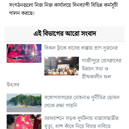
সংগঠনগুলো নিজ নিজ কার্যালয়ে দিনব্যাপী বিভিন্ন কর্মসূচী
পালন করছে।
এই বিভাগের আরো সংবাদ
বিকল ট্রাকে বাসের ধাক্কায় প্রাণ দুজনের
গাজীপুরে প্রেসক্লাবের
উন্নয়ন সভা ও
গ্রীষ্মকালীন ফল
উৎসব
বঙ্গোপসাগরের মোহনাও দুর্নীতির ছোবল
থেকে রক্ষা পায়নি
চরফ্যাশনে সড়ক দুর্ঘটনায় মাদ্রাসাছাত্রীর
মৃত্যু, লাশ কাঁধে নিয়ে বিচার দাবিতে