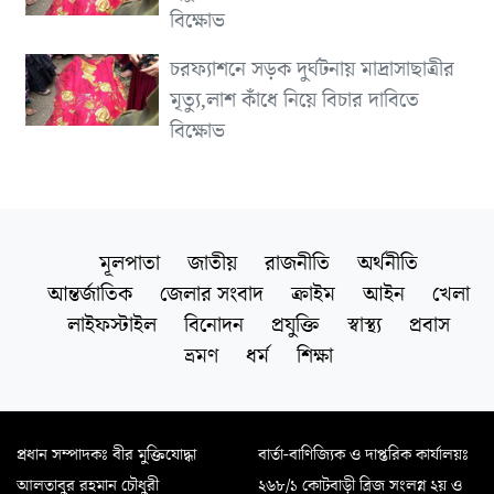
বিক্ষোভ
চরফ্যাশনে সড়ক দুর্ঘটনায় মাদ্রাসাছাত্রীর
মৃত্যু,লাশ কাঁধে নিয়ে বিচার দাবিতে
বিক্ষোভ
মূলপাতা
জাতীয়
রাজনীতি
অর্থনীতি
আন্তর্জাতিক
জেলার সংবাদ
ক্রাইম
আইন
খেলা
লাইফস্টাইল
বিনোদন
প্রযুক্তি
স্বাস্থ্য
প্রবাস
ভ্রমণ
ধর্ম
শিক্ষা
প্রধান সম্পাদকঃ বীর মুক্তিযোদ্ধা
বার্তা-বাণিজ্যিক ও দাপ্তরিক কার্যালয়ঃ
আলতাবুর রহমান চৌধুরী
২৬৮/১ কোটবাড়ী ব্রিজ সংলগ্ন ২য় ও