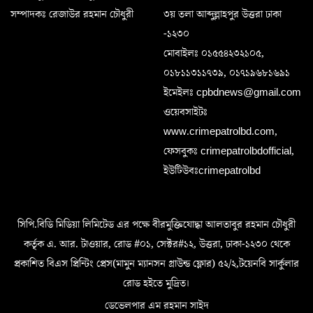
সম্পাদকঃ রেজাউর রহমান চৌধুরী
৩য় তলা আব্দুল্লাহপুর উত্তরা ঢাকা
-১২৩০
মোবাইলঃ ০১৫৫৪২৩২১০৫,
০১৮১১৩১১৭৩৯, ০১৭১৯৬৮১৬৯১
ইমেইলঃ cpbdnews@gmail.com
ওয়েবসাইটঃ
www.crimepatrolbd.com,
ফেসবুকঃ crimepatrolbdofficial,
ইউটিউবঃcrimepatrolbd
সিপি.বিডি মিডিয়া লিমিটেড এর পক্ষে বীরমুক্তিযোদ্ধা আলতাবুর রহমান চৌধুরী
কর্তৃক এ. আর. টাওয়ার, রোড #০১, সেক্টর#১২, উত্তরা, ঢাকা-১২৩০ থেকে
প্রকাশিত বিএস প্রিন্টিং প্রেস(মামুন ম্যানসন গ্রাউন্ড ফ্লোর) ৫২/২,টয়েনবি সার্কুলার
রোড হইতে মুদ্রিত।
ডেভেলপার এম রহমান সাইদ