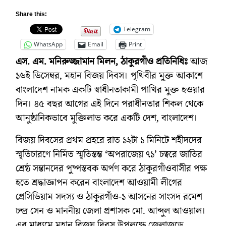
Share this:
Telegram
WhatsApp
Email
Print
এস. এম. মনিরুজ্জামান মিলন, ঠাকুরগাঁও প্রতিনিধিঃ
আজ
১৬ই ডিসেম্বর, মহান বিজয় দিবস। পৃথিবীর মুক্ত আকাশে
বাংলাদেশ নামক একটি স্বাধীনতাকামী পাখির মুক্ত হওয়ার
দিন। ৪৫ বছর আগের এই দিনে পরাধীনতার শিকল থেকে
আনুষ্ঠানিকভাবে মুক্তিলাভ করে একটি দেশ, বাংলাদেশ।
বিজয় দিবসের প্রথম প্রহরে রাত ১২টা ১ মিনিটে শহীদদের
স্মৃতিচারণে নির্মিত স্মৃতিস্তম্ভ ‘অপরাজেয় ৭১’ চত্বরে জাতির
শ্রেষ্ঠ সন্তানদের পুষ্পস্তবক অর্পণ করে ঠাকুরগাঁওবাসীর পক্ষ
হতে শ্রদ্ধাজ্ঞাপন করেন বাংলাদেশ আওয়ামী লীগের
প্রেসিডিয়াম সদস্য ও ঠাকুরগাঁও-১ আসনের সাংসদ রমেশ
চন্দ্র সেন ও মাননীয় জেলা প্রশাসক মো. আব্দুল আওয়াল।
এর মাধ্যমে মহান বিজয় দিবস উপলক্ষে জেলাজুড়ে