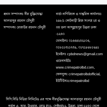
প্রধান সম্পাদকঃ বীর মুক্তিযোদ্ধা
বার্তা-বাণিজ্যিক ও দাপ্তরিক কার্যালয়ঃ
আলতাবুর রহমান চৌধুরী
২৬৮/১ কোটবাড়ী ব্রিজ সংলগ্ন ২য় ও
সম্পাদকঃ রেজাউর রহমান চৌধুরী
৩য় তলা আব্দুল্লাহপুর উত্তরা ঢাকা
-১২৩০
মোবাইলঃ ০১৫৫৪২৩২১০৫,
০১৮১১৩১১৭৩৯, ০১৭১৯৬৮১৬৯১
ইমেইলঃ cpbdnews@gmail.com
ওয়েবসাইটঃ
www.crimepatrolbd.com,
ফেসবুকঃ crimepatrolbdofficial,
ইউটিউবঃcrimepatrolbd
সিপি.বিডি মিডিয়া লিমিটেড এর পক্ষে বীরমুক্তিযোদ্ধা আলতাবুর রহমান চৌধুরী
কর্তৃক এ. আর. টাওয়ার, রোড #০১, সেক্টর#১২, উত্তরা, ঢাকা-১২৩০ থেকে