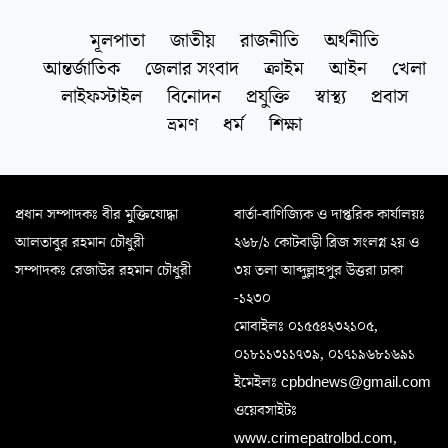
মূলপাতা
জাতীয়
রাজনীতি
অর্থনীতি
আন্তর্জাতিক
জেলার সংবাদ
ক্রাইম
আইন
খেলা
লাইফস্টাইল
বিনোদন
প্রযুক্তি
স্বাস্থ্য
প্রবাস
ভ্রমণ
ধর্ম
শিক্ষা
প্রধান সম্পাদকঃ বীর মুক্তিযোদ্ধা
বার্তা-বাণিজ্যিক ও দাপ্তরিক কার্যালয়ঃ
আলতাবুর রহমান চৌধুরী
২৬৮/১ কোটবাড়ী ব্রিজ সংলগ্ন ২য় ও
সম্পাদকঃ রেজাউর রহমান চৌধুরী
৩য় তলা আব্দুল্লাহপুর উত্তরা ঢাকা
-১২৩০
মোবাইলঃ ০১৫৫৪২৩২১০৫,
০১৮১১৩১১৭৩৯, ০১৭১৯৬৮১৬৯১
ইমেইলঃ cpbdnews@gmail.com
ওয়েবসাইটঃ
www.crimepatrolbd.com,