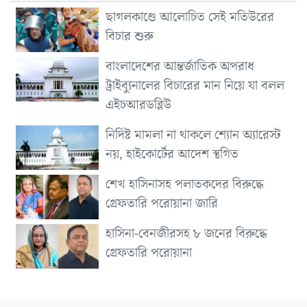
ছাগলকাণ্ডে আলোচিত সেই মতিউরের
বিচার শুরু
বাংলাদেশের আন্তর্জাতিক অপরাধ
ট্রাইব্যুনালের বিচারের মান নিয়ে যা বলল
এইচআরডব্লিউ
নির্দিষ্ট মামলা না থাকলে শ্যোন অ্যারেস্ট
নয়, হাইকোর্টের আদেশ স্থগিত
শেখ হাসিনাসহ পলাতকদের বিরুদ্ধে
গ্রেফতারি পরোয়ানা জারি
হাসিনা-বেনজীরসহ ৮ জনের বিরুদ্ধে
গ্রেফতারি পরোয়ানা