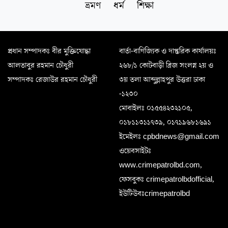
ভ্রমণ
ধর্ম
শিক্ষা
প্রধান সম্পাদকঃ বীর মুক্তিযোদ্ধা
বার্তা-বাণিজ্যিক ও দাপ্তরিক কার্যালয়ঃ
আলতাবুর রহমান চৌধুরী
২৬৮/১ কোটবাড়ী ব্রিজ সংলগ্ন ২য় ও
সম্পাদকঃ রেজাউর রহমান চৌধুরী
৩য় তলা আব্দুল্লাহপুর উত্তরা ঢাকা
-১২৩০
মোবাইলঃ ০১৫৫৪২৩২১০৫,
০১৮১১৩১১৭৩৯, ০১৭১৯৬৮১৬৯১
ইমেইলঃ cpbdnews@gmail.com
ওয়েবসাইটঃ
www.crimepatrolbd.com,
ফেসবুকঃ crimepatrolbdofficial,
ইউটিউবঃcrimepatrolbd