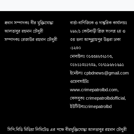
প্রধান সম্পাদকঃ বীর মুক্তিযোদ্ধা
বার্তা-বাণিজ্যিক ও দাপ্তরিক কার্যালয়ঃ
আলতাবুর রহমান চৌধুরী
২৬৮/১ কোটবাড়ী ব্রিজ সংলগ্ন ২য় ও
সম্পাদকঃ রেজাউর রহমান চৌধুরী
৩য় তলা আব্দুল্লাহপুর উত্তরা ঢাকা
-১২৩০
মোবাইলঃ ০১৫৫৪২৩২১০৫,
০১৮১১৩১১৭৩৯, ০১৭১৯৬৮১৬৯১
ইমেইলঃ cpbdnews@gmail.com
ওয়েবসাইটঃ
www.crimepatrolbd.com,
ফেসবুকঃ crimepatrolbdofficial,
ইউটিউবঃcrimepatrolbd
সিপি.বিডি মিডিয়া লিমিটেড এর পক্ষে বীরমুক্তিযোদ্ধা আলতাবুর রহমান চৌধুরী