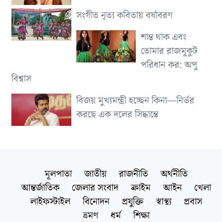
সংগীত নৃত্য কবিতায় বর্ষাবরণ
শান্ত থাক এবং
তোমার রাজমুকুট
পরিধান কর: অপু
বিশ্বাস
বিজয় মুখ্যমন্ত্রী হচ্ছেন কিনা—নির্ভর
করছে এক দলের সিদ্ধান্তে
মূলপাতা
জাতীয়
রাজনীতি
অর্থনীতি
আন্তর্জাতিক
জেলার সংবাদ
ক্রাইম
আইন
খেলা
লাইফস্টাইল
বিনোদন
প্রযুক্তি
স্বাস্থ্য
প্রবাস
ভ্রমণ
ধর্ম
শিক্ষা