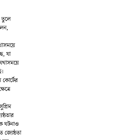
 তুলে
লেন,
যথাসময়ে
ে, যা
ে যথাসময়ে
ি।
ম কোর্টের
েত্রে
প্রিম
েষ্ঠতার
নক ঘটনাও
 জ্যেষ্ঠতা