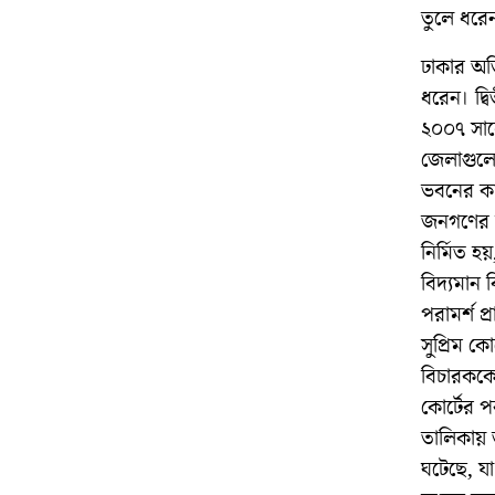
তুলে ধরে
ঢাকার অত
ধরেন। দ্
২০০৭ সাল
জেলাগুলোত
ভবনের কা
জনগণের দ্
নির্মিত হ
বিদ্যমান ব
পরামর্শ প্
সুপ্রিম ক
বিচারককেই
কোর্টের প
তালিকায় 
ঘটেছে, যা