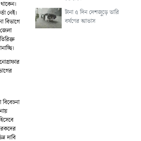
 থাকেন।
টানা ৫ দিন দেশজুড়ে ভারি
্তা নেই।
বর্ষণের আভাস
নো বিভাগে
ত জেলা
তিরিক্ত
নাচ্ছি।
নোগ্রাফার
ভাগের
া বিবেচনা
নায়
 হিসেবে
চারকদের
ন্ন দাবি