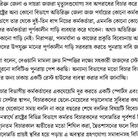
িক্ত জেলা ও দায়রা জজরা মৃত্যুদণ্ডযোগ্য সব অপরাধের বিচার করে
্ট্রের অন্য কোনো বিভাগে অতিরিক্ত জেলা জজ পর্যায়ের কোনো কর্মকর
াগে তার থেকে দুই-তিন ধাপ নিচের কর্মকর্তারা, এমনকি কোনো কো
ের কর্মকর্তারা পূর্ণকালীন গাড়ি ব্যবহার করে থাকেন। অথচ অতিরিক্
ো গাড়ি নেই। নিরাপত্তা, পদমর্যাদা ও কাজের প্রকৃতি বিবেচনায় অ
ের উপযুক্ত মানের পূর্ণকালীন গাড়ি সরবরাহ করতে পুনরায় দাবি জা
বলেন, দেওয়ানি মামলা দ্রুত নিষ্পত্তির লক্ষ্যে সহকারী জজদের স্টে
ুরনো দাবিটিও পুনরায় পেশ করছি। অন্যান্য বিভাগের মতো বিচার বি
দের জন্য ঢাকায় একটি রেস্ট হাউসের ব্যবস্থা করার দাবি জানাচ্ছি।
চার বিভাগীয় কর্মকর্তাদের একঘেয়েমি দূর করতে একটি স্পোর্টস এবং
ন সেন্টার স্থাপন, বিচারকদের ছেলে-মেয়েদের পড়ালেখার সুবিধার কথ
র যেকোনো সময় বদলি না করে বছরের শেষে বদলির বিষয়টি বিবেচ
্বার্থে রাষ্ট্রের বিভিন্ন বিভাগে কর্মরত বিচারকদের পদোন্নতির পূর্বশর্ত
ত ন্যূনতম বিচারকাল অতীতের মতো শিথিল করা, দ্বৈতশাসনের ফলে বি
োন্নতি প্রায়ই স্থবির হয়ে পড়ায় এ অবস্থার গ্রহণযোগ্য সমাধানসহ বিভি