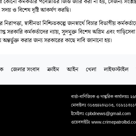
 কোনো কর্মকর্তার পদোন্নতির জিও জারি করা না হয়, সেজন্য সংশ্লিষ্
ের সদয় ও বিশেষ দৃষ্টি আকর্ষণ করছি।
নিরাপত্তা, স্বাধীনতা নিশ্চিতকল্পে জনস্বার্থে বিচার বিভাগীয় কর্মকর্তা
্রাপ্ত সরকারি কর্মকর্তাদের ন্যায়, সুদমুক্ত বিশেষ অগ্রিম এবং গাড়িসে
 অন্তর্ভুক্ত করার জন্য সরকারের কাছে দাবি জানানো হয়।
িক
জেলার সংবাদ
ক্রাইম
আইন
খেলা
লাইফস্টাইল
বার্তা-বাণিজ্যিক ও দাপ্তরিক কার্যালয়ঃ ২
মোবাইলঃ ০১৫৫৪২৩২১০৫, ০১৮১১৩১১
ইমেইলঃ cpbdnews@gmail.com
ওয়েবসাইটঃ www.crimepatrolbd.com