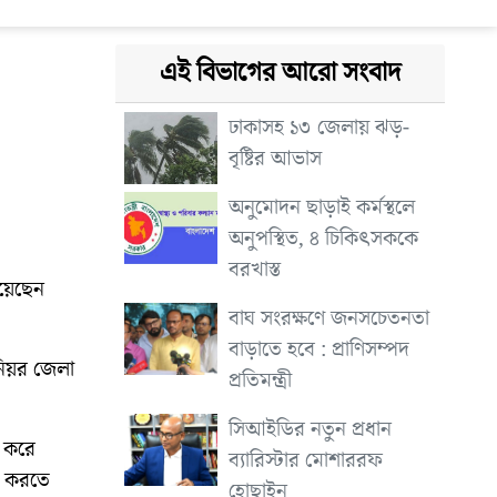
এই বিভাগের আরো সংবাদ
ঢাকাসহ ১৩ জেলায় ঝড়-
বৃষ্টির আভাস
অনুমোদন ছাড়াই কর্মস্থলে
অনুপস্থিত, ৪ চিকিৎসককে
বরখাস্ত
িয়েছেন
বাঘ সংরক্ষণে জনসচেতনতা
বাড়াতে হবে : প্রাণিসম্পদ
িনিয়র জেলা
প্রতিমন্ত্রী
সিআইডির নতুন প্রধান
ণ করে
ব্যারিস্টার মোশাররফ
ন করতে
হোছাইন