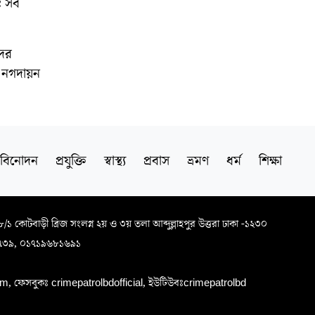
ট সব
দের
বা নগদায়ন
বিনোদন
প্রযুক্তি
স্বাস্থ্য
প্রবাস
ভ্রমণ
ধর্ম
শিক্ষা
৬৮/১ কোটবাড়ী ব্রিজ সংলগ্ন ২য় ও ৩য় তলা আব্দুল্লাহপুর উত্তরা ঢাকা -১২৩০
৭৩৯, ০১৭১৯৬৮১৬৯১
, ফেসবুকঃ crimepatrolbdofficial, ইউটিউবঃcrimepatrolbd