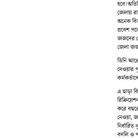
হবে।অতির
জেলায় রাষ
অনেক বিভ
প্রবেশ পদ
জজদের কোন
জেলা জজদ
তিনি আরো 
দেওয়ার প
কর্মকর্তা
এ ছাড়া বি
রিক্রিয়েশ
করে বছরে
নেওয়া, জনস
নির্ধারি
বদলি ও পদ