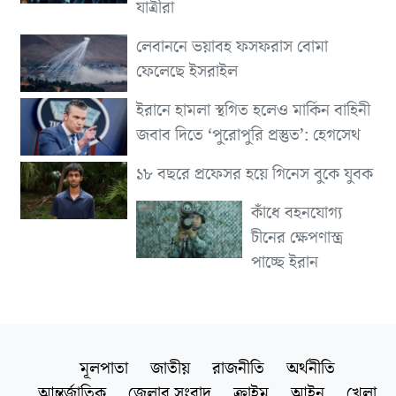
যাত্রীরা
লেবাননে ভয়াবহ ফসফরাস বোমা
ফেলেছে ইসরাইল
ইরানে হামলা স্থগিত হলেও মার্কিন বাহিনী
জবাব দিতে ‘পুরোপুরি প্রস্তুত’: হেগসেথ
১৮ বছরে প্রফেসর হয়ে গিনেস বুকে যুবক
কাঁধে বহনযোগ্য
চীনের ক্ষেপণাস্ত্র
পাচ্ছে ইরান
মূলপাতা
জাতীয়
রাজনীতি
অর্থনীতি
আন্তর্জাতিক
জেলার সংবাদ
ক্রাইম
আইন
খেলা