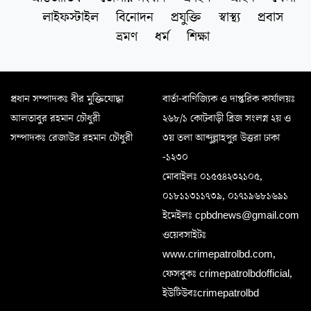
লাইফস্টাইল
বিনোদন
প্রযুক্তি
স্বাস্থ্য
প্রবাস
ভ্রমণ
ধর্ম
শিক্ষা
প্রধান সম্পাদকঃ বীর মুক্তিযোদ্ধা
বার্তা-বাণিজ্যিক ও দাপ্তরিক কার্যালয়ঃ
আলতাবুর রহমান চৌধুরী
২৬৮/১ কোটবাড়ী ব্রিজ সংলগ্ন ২য় ও
সম্পাদকঃ রেজাউর রহমান চৌধুরী
৩য় তলা আব্দুল্লাহপুর উত্তরা ঢাকা
-১২৩০
মোবাইলঃ ০১৫৫৪২৩২১০৫,
০১৮১১৩১১৭৩৯, ০১৭১৯৬৮১৬৯১
ইমেইলঃ cpbdnews@gmail.com
ওয়েবসাইটঃ
www.crimepatrolbd.com,
ফেসবুকঃ crimepatrolbdofficial,
ইউটিউবঃcrimepatrolbd