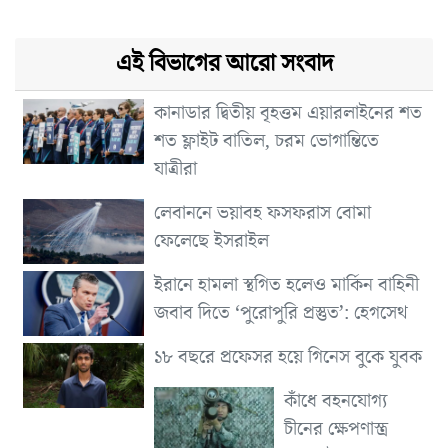
এই বিভাগের আরো সংবাদ
কানাডার দ্বিতীয় বৃহত্তম এয়ারলাইনের শত
শত ফ্লাইট বাতিল, চরম ভোগান্তিতে
যাত্রীরা
লেবাননে ভয়াবহ ফসফরাস বোমা
ফেলেছে ইসরাইল
ইরানে হামলা স্থগিত হলেও মার্কিন বাহিনী
জবাব দিতে ‘পুরোপুরি প্রস্তুত’: হেগসেথ
১৮ বছরে প্রফেসর হয়ে গিনেস বুকে যুবক
কাঁধে বহনযোগ্য
চীনের ক্ষেপণাস্ত্র