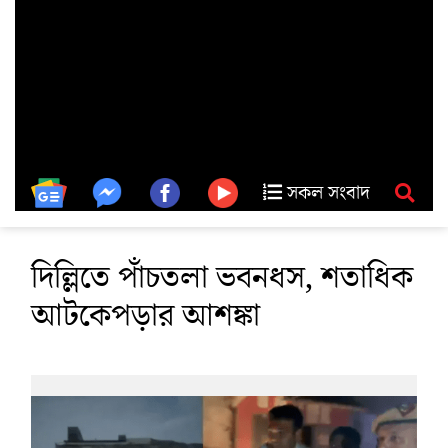
সকল সংবাদ
দিল্লিতে পাঁচতলা ভবনধস, শতাধিক
আটকেপড়ার আশঙ্কা