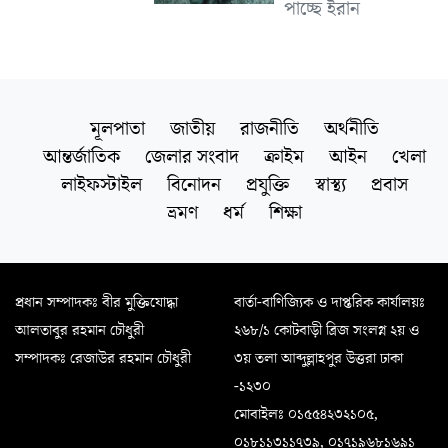
পাচ্ছে ইরান
মূলপাতা
জাতীয়
রাজনীতি
অর্থনীতি
আন্তর্জাতিক
জেলার সংবাদ
ক্রাইম
আইন
খেলা
লাইফস্টাইল
বিনোদন
প্রযুক্তি
স্বাস্থ্য
প্রবাস
ভ্রমণ
ধর্ম
শিক্ষা
প্রধান সম্পাদকঃ বীর মুক্তিযোদ্ধা
বার্তা-বাণিজ্যিক ও দাপ্তরিক কার্যালয়ঃ
আলতাবুর রহমান চৌধুরী
২৬৮/১ কোটবাড়ী ব্রিজ সংলগ্ন ২য় ও
সম্পাদকঃ রেজাউর রহমান চৌধুরী
৩য় তলা আব্দুল্লাহপুর উত্তরা ঢাকা
-১২৩০
মোবাইলঃ ০১৫৫৪২৩২১০৫,
০১৮১১৩১১৭৩৯, ০১৭১৯৬৮১৬৯১