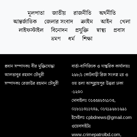
মূলপাতা
জাতীয়
রাজনীতি
অর্থনীতি
আন্তর্জাতিক
জেলার সংবাদ
ক্রাইম
আইন
খেলা
লাইফস্টাইল
বিনোদন
প্রযুক্তি
স্বাস্থ্য
প্রবাস
ভ্রমণ
ধর্ম
শিক্ষা
প্রধান সম্পাদকঃ বীর মুক্তিযোদ্ধা
বার্তা-বাণিজ্যিক ও দাপ্তরিক কার্যালয়ঃ
আলতাবুর রহমান চৌধুরী
২৬৮/১ কোটবাড়ী ব্রিজ সংলগ্ন ২য় ও
সম্পাদকঃ রেজাউর রহমান চৌধুরী
৩য় তলা আব্দুল্লাহপুর উত্তরা ঢাকা
-১২৩০
মোবাইলঃ ০১৫৫৪২৩২১০৫,
০১৮১১৩১১৭৩৯, ০১৭১৯৬৮১৬৯১
ইমেইলঃ cpbdnews@gmail.com
ওয়েবসাইটঃ
www.crimepatrolbd.com,