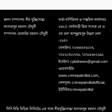
প্রধান সম্পাদকঃ বীর মুক্তিযোদ্ধা
বার্তা-বাণিজ্যিক ও দাপ্তরিক কার্যালয়ঃ
আলতাবুর রহমান চৌধুরী
২৬৮/১ কোটবাড়ী ব্রিজ সংলগ্ন ২য় ও
সম্পাদকঃ রেজাউর রহমান চৌধুরী
৩য় তলা আব্দুল্লাহপুর উত্তরা ঢাকা
-১২৩০
মোবাইলঃ ০১৫৫৪২৩২১০৫,
০১৮১১৩১১৭৩৯, ০১৭১৯৬৮১৬৯১
ইমেইলঃ cpbdnews@gmail.com
ওয়েবসাইটঃ
www.crimepatrolbd.com,
ফেসবুকঃ crimepatrolbdofficial,
ইউটিউবঃcrimepatrolbd
সিপি.বিডি মিডিয়া লিমিটেড এর পক্ষে বীরমুক্তিযোদ্ধা আলতাবুর রহমান চৌধুরী