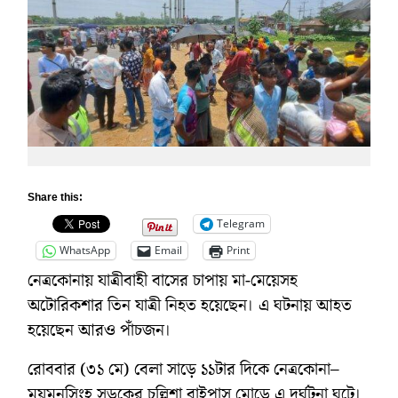
Share this:
Telegram
WhatsApp
Email
Print
নেত্রকোনায় যাত্রীবাহী বাসের চাপায় মা-মেয়েসহ
অটোরিকশার তিন যাত্রী নিহত হয়েছেন। এ ঘটনায় আহত
হয়েছেন আরও পাঁচজন।
রোববার (৩১ মে) বেলা সাড়ে ১১টার দিকে নেত্রকোনা–
ময়মনসিংহ সড়কের চল্লিশা বাইপাস মোড়ে এ দুর্ঘটনা ঘটে।