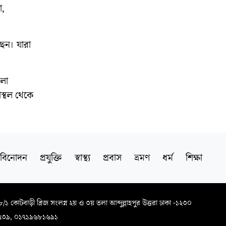
া,
ছেন। যারা
লা
স্থল থেকে
বিনোদন
প্রযুক্তি
স্বাস্থ্য
প্রবাস
ভ্রমণ
ধর্ম
শিক্ষা
৬৮/১ কোটবাড়ী ব্রিজ সংলগ্ন ২য় ও ৩য় তলা আব্দুল্লাহপুর উত্তরা ঢাকা -১২৩০
৭৩৯, ০১৭১৯৬৮১৬৯১