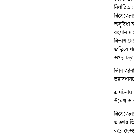
নির্ধারিত
রিপ্রেজে
অসুবিধা 
রহমান হা
বিভাগ থেক
জড়িয়ে পড়
ওপর চড়াও
তিনি জান
তত্বাবধা
এ ঘটনায় 
উল্লেখ ও
রিপ্রেজেন
ডাক্তার 
করে দেওয়া