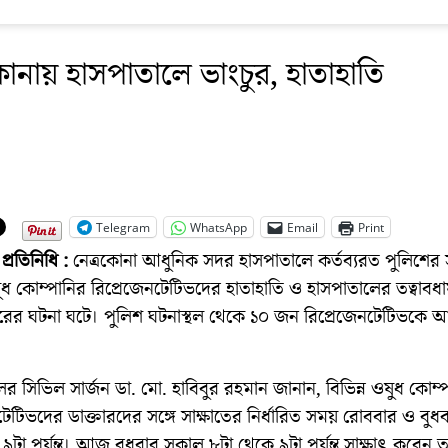
কোনায় হাসপাতালে ভাংচুর, হাতাহাতি
Telegram
WhatsApp
Email
Print
প্রতিনিধি :
নেত্রকোনা আধুনিক সদর হাসপাতালে কর্তব্যরত পুলিশের স
ষুধ কোম্পানির রিপ্রেজেনটেটিভদের হাতাহাতি ও হাসপাতালের তত্বাবধ
চুরের ঘটনা ঘটে। পুলিশ ঘটনাস্থল থেকে ১০ জন রিপ্রেজেনটেটিভকে
র সিভিল সার্জন ডা. মো. হাবিবুর রহমান জানান, বিভিন্ন ওষুধ কোম্
টেটিভদের ডাক্তারদের সঙ্গে সাক্ষাতের নির্ধারিত সময় রোববার ও বু
৯টা পর্যন্ত। আজ বুধবার সকাল ৮টা থেকে ৯টা পর্যন্ত সাক্ষাৎ করেন ত