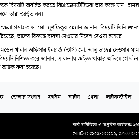
য়ককে বিষয়টি অবহিত করতে রিপ্রেজেনটেটিভরা তার কক্ষে যান। হামল
সঙ্গে তারা জড়িত নন।
 জেলা প্রশাসক ড. মো. মুশফিকুর রহমান জানান, বিষয়টি তিনি শুনে
িয়েছে, তাদের বিরুদ্ধে ব্যবস্থা নেওয়ার নির্দেশ দেওয়া হয়েছে।
া মডেল থানার অফিসার ইনচার্জ (ওসি) মো. আবু তাহের দেওয়ান মাম
বিষয়টি নিশ্চিত করে জানান, এ ঘটনায় জড়িত থাকার অভিযোগে ঘটনা
 আটক করা হয়েছে।
িক
জেলার সংবাদ
ক্রাইম
আইন
খেলা
লাইফস্টাইল
বার্তা-বাণিজ্যিক ও দাপ্তরিক কার্যালয়ঃ ২
মোবাইলঃ ০১৫৫৪২৩২১০৫, ০১৮১১৩১১