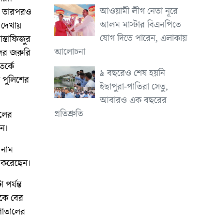
আওয়ামী লীগ নেতা নূরে
তু তারপরও
আলম মাস্টার বিএনপিতে
 দেখায়
যোগ দিতে পারেন, এলাকায়
স্তাফিজুর
আলোচনা
দের জরুরি
র্কে
৯ বছরেও শেষ হয়নি
 পুলিশের
ইছাপুরা-পাতিরা সেতু,
আবারও এক বছরের
প্রতিশ্রুতি
ালের
েন।
 নাম
 করেছেন।
র্যন্ত
ভকে বের
পাতালের