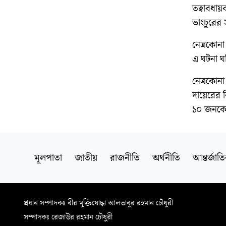
তত্বাবধা
ভাংচুরের 
নেত্রকোনা
এ ঘটনা ঘট
নেত্রকোন
দায়েরের 
১০ জনকে
মূলপাতা
জাতীয়
রাজনীতি
অর্থনীতি
আন্তর্জাত
প্রধান সম্পাদকঃ বীর মুক্তিযোদ্ধা আলতাবুর রহমান চৌধুরী
সম্পাদকঃ রেজাউর রহমান চৌধুরী