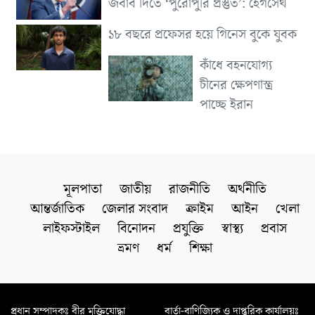
জবাব দিতে ‘পুরোপুরি প্রস্তুত’: হেগসেথ
১৮ বছরে প্রফেসর হয়ে গিনেস বুকে যুবক
কাঁধে বহনযোগ্য
চীনের ক্ষেপণাস্ত্র
পাচ্ছে ইরান
মূলপাতা
জাতীয়
রাজনীতি
অর্থনীতি
আন্তর্জাতিক
জেলার সংবাদ
ক্রাইম
আইন
খেলা
লাইফস্টাইল
বিনোদন
প্রযুক্তি
স্বাস্থ্য
প্রবাস
ভ্রমণ
ধর্ম
শিক্ষা
প্রধান সম্পাদকঃ বীর মুক্তিযোদ্ধা
বার্তা-বাণিজ্যিক ও দাপ্তরিক কার্যালয়ঃ