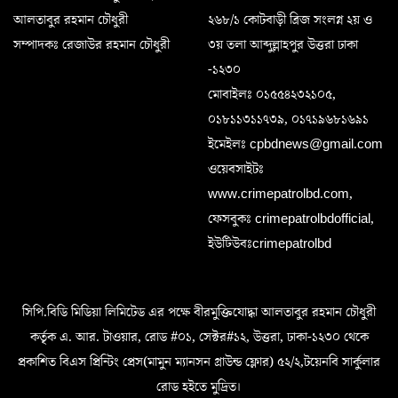
আলতাবুর রহমান চৌধুরী
২৬৮/১ কোটবাড়ী ব্রিজ সংলগ্ন ২য় ও
সম্পাদকঃ রেজাউর রহমান চৌধুরী
৩য় তলা আব্দুল্লাহপুর উত্তরা ঢাকা
-১২৩০
মোবাইলঃ ০১৫৫৪২৩২১০৫,
০১৮১১৩১১৭৩৯, ০১৭১৯৬৮১৬৯১
ইমেইলঃ cpbdnews@gmail.com
ওয়েবসাইটঃ
www.crimepatrolbd.com,
ফেসবুকঃ crimepatrolbdofficial,
ইউটিউবঃcrimepatrolbd
সিপি.বিডি মিডিয়া লিমিটেড এর পক্ষে বীরমুক্তিযোদ্ধা আলতাবুর রহমান চৌধুরী
কর্তৃক এ. আর. টাওয়ার, রোড #০১, সেক্টর#১২, উত্তরা, ঢাকা-১২৩০ থেকে
প্রকাশিত বিএস প্রিন্টিং প্রেস(মামুন ম্যানসন গ্রাউন্ড ফ্লোর) ৫২/২,টয়েনবি সার্কুলার
রোড হইতে মুদ্রিত।