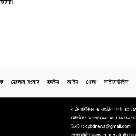
ফিচার।
িক
জেলার সংবাদ
ক্রাইম
আইন
খেলা
লাইফস্টাইল
বার্তা-বাণিজ্যিক ও দাপ্তরিক কার্যালয়ঃ ২
মোবাইলঃ ০১৫৫৪২৩২১০৫, ০১৮১১৩১১
ইমেইলঃ cpbdnews@gmail.com
ওয়েবসাইটঃ www.crimepatrolbd.com