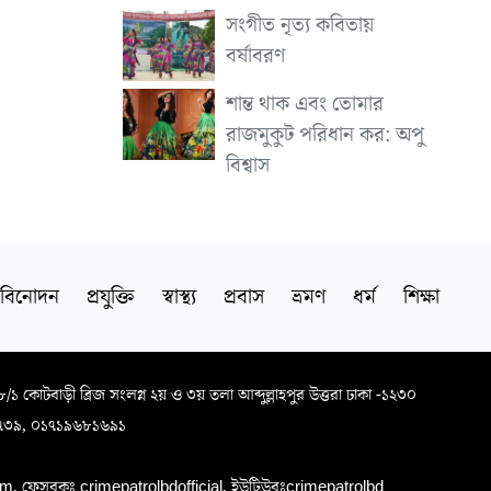
সংগীত নৃত্য কবিতায়
বর্ষাবরণ
শান্ত থাক এবং তোমার
রাজমুকুট পরিধান কর: অপু
বিশ্বাস
বিনোদন
প্রযুক্তি
স্বাস্থ্য
প্রবাস
ভ্রমণ
ধর্ম
শিক্ষা
৬৮/১ কোটবাড়ী ব্রিজ সংলগ্ন ২য় ও ৩য় তলা আব্দুল্লাহপুর উত্তরা ঢাকা -১২৩০
৭৩৯, ০১৭১৯৬৮১৬৯১
, ফেসবুকঃ crimepatrolbdofficial, ইউটিউবঃcrimepatrolbd