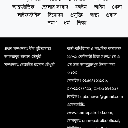
আন্তর্জাতিক
জেলার সংবাদ
ক্রাইম
আইন
খেলা
লাইফস্টাইল
বিনোদন
প্রযুক্তি
স্বাস্থ্য
প্রবাস
ভ্রমণ
ধর্ম
শিক্ষা
প্রধান সম্পাদকঃ বীর মুক্তিযোদ্ধা
বার্তা-বাণিজ্যিক ও দাপ্তরিক কার্যালয়ঃ
আলতাবুর রহমান চৌধুরী
২৬৮/১ কোটবাড়ী ব্রিজ সংলগ্ন ২য় ও
সম্পাদকঃ রেজাউর রহমান চৌধুরী
৩য় তলা আব্দুল্লাহপুর উত্তরা ঢাকা
-১২৩০
মোবাইলঃ ০১৫৫৪২৩২১০৫,
০১৮১১৩১১৭৩৯, ০১৭১৯৬৮১৬৯১
ইমেইলঃ cpbdnews@gmail.com
ওয়েবসাইটঃ
www.crimepatrolbd.com,
ফেসবুকঃ crimepatrolbdofficial,