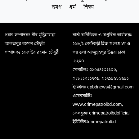
ভ্রমণ
ধর্ম
শিক্ষা
প্রধান সম্পাদকঃ বীর মুক্তিযোদ্ধা
বার্তা-বাণিজ্যিক ও দাপ্তরিক কার্যালয়ঃ
আলতাবুর রহমান চৌধুরী
২৬৮/১ কোটবাড়ী ব্রিজ সংলগ্ন ২য় ও
সম্পাদকঃ রেজাউর রহমান চৌধুরী
৩য় তলা আব্দুল্লাহপুর উত্তরা ঢাকা
-১২৩০
মোবাইলঃ ০১৫৫৪২৩২১০৫,
০১৮১১৩১১৭৩৯, ০১৭১৯৬৮১৬৯১
ইমেইলঃ cpbdnews@gmail.com
ওয়েবসাইটঃ
www.crimepatrolbd.com,
ফেসবুকঃ crimepatrolbdofficial,
ইউটিউবঃcrimepatrolbd