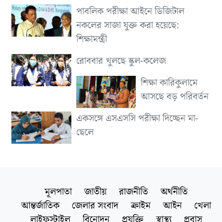
পাবলিক পরীক্ষা আইনে ডিজিটাল
নকলের সাজা যুক্ত করা হয়েছে:
শিক্ষামন্ত্রী
রোববার খুলছে স্কুল-কলেজ
শিক্ষা কারিকুলামে
আসছে বড় পরিবর্তন
একসঙ্গে এসএসসি পরীক্ষা দিচ্ছেন মা-
ছেলে
মূলপাতা
জাতীয়
রাজনীতি
অর্থনীতি
আন্তর্জাতিক
জেলার সংবাদ
ক্রাইম
আইন
খেলা
লাইফস্টাইল
বিনোদন
প্রযুক্তি
স্বাস্থ্য
প্রবাস