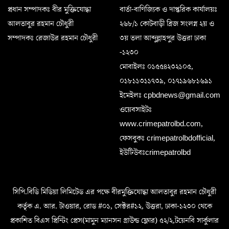
প্রধান সম্পাদকঃ বীর মুক্তিযোদ্ধা
বার্তা-বাণিজ্যিক ও দাপ্তরিক কার্যালয়ঃ
আলতাবুর রহমান চৌধুরী
২৬৮/১ কোটবাড়ী ব্রিজ সংলগ্ন ২য় ও
সম্পাদকঃ রেজাউর রহমান চৌধুরী
৩য় তলা আব্দুল্লাহপুর উত্তরা ঢাকা
-১২৩০
মোবাইলঃ ০১৫৫৪২৩২১০৫,
০১৮১১৩১১৭৩৯, ০১৭১৯৬৮১৬৯১
ইমেইলঃ cpbdnews@gmail.com
ওয়েবসাইটঃ
www.crimepatrolbd.com,
ফেসবুকঃ crimepatrolbdofficial,
ইউটিউবঃcrimepatrolbd
সিপি.বিডি মিডিয়া লিমিটেড এর পক্ষে বীরমুক্তিযোদ্ধা আলতাবুর রহমান চৌধুরী
কর্তৃক এ. আর. টাওয়ার, রোড #০১, সেক্টর#১২, উত্তরা, ঢাকা-১২৩০ থেকে
প্রকাশিত বিএস প্রিন্টিং প্রেস(মামুন ম্যানসন গ্রাউন্ড ফ্লোর) ৫২/২,টয়েনবি সার্কুলার