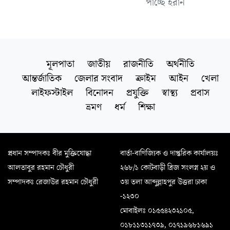
পাচ্ছে ইরান
মূলপাতা
জাতীয়
রাজনীতি
অর্থনীতি
আন্তর্জাতিক
জেলার সংবাদ
ক্রাইম
আইন
খেলা
লাইফস্টাইল
বিনোদন
প্রযুক্তি
স্বাস্থ্য
প্রবাস
ভ্রমণ
ধর্ম
শিক্ষা
প্রধান সম্পাদকঃ বীর মুক্তিযোদ্ধা
বার্তা-বাণিজ্যিক ও দাপ্তরিক কার্যালয়ঃ
আলতাবুর রহমান চৌধুরী
২৬৮/১ কোটবাড়ী ব্রিজ সংলগ্ন ২য় ও
সম্পাদকঃ রেজাউর রহমান চৌধুরী
৩য় তলা আব্দুল্লাহপুর উত্তরা ঢাকা
-১২৩০
মোবাইলঃ ০১৫৫৪২৩২১০৫,
০১৮১১৩১১৭৩৯, ০১৭১৯৬৮১৬৯১