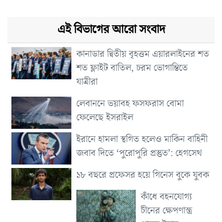
এই বিভাগের আরো সংবাদ
কানাডার দ্বিতীয় বৃহত্তম এয়ারলাইনের শত
শত ফ্লাইট বাতিল, চরম ভোগান্তিতে
যাত্রীরা
লেবাননে ভয়াবহ ফসফরাস বোমা
ফেলেছে ইসরাইল
ইরানে হামলা স্থগিত হলেও মার্কিন বাহিনী
জবাব দিতে ‘পুরোপুরি প্রস্তুত’: হেগসেথ
১৮ বছরে প্রফেসর হয়ে গিনেস বুকে যুবক
কাঁধে বহনযোগ্য
চীনের ক্ষেপণাস্ত্র