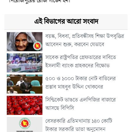
পিরোজপুরের রোজ গার্ডেন ইন।
এই বিভাগের আরো সংবাদ
বয়স্ক, বিধবা, প্রতিবন্ধীসহ শিক্ষা উপবৃত্তির
আবেদন শুরু, করবেন যেভাবে
সাবেক রাষ্ট্রপতির গ্রেফতারের দাবিতে
ইসলামী ব্যাংক গ্রাহকদের বিক্ষোভ
৫০০ ও ১০০০ টাকার নোট বাতিলের
প্রস্তাব মাহবুব উদ্দিন খোকনের
সিন্ডিকেট ভাঙতে এলপিজির বাজারে
আসছে বিপিসি
বেসরকারি এতিমখানায় ১৪০ কোটি
টাকার সরকারি ভাতা অনুমোদন