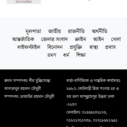
মূলপাতা
জাতীয়
রাজনীতি
অর্থনীতি
আন্তর্জাতিক
জেলার সংবাদ
ক্রাইম
আইন
খেলা
লাইফস্টাইল
বিনোদন
প্রযুক্তি
স্বাস্থ্য
প্রবাস
ভ্রমণ
ধর্ম
শিক্ষা
প্রধান সম্পাদকঃ বীর মুক্তিযোদ্ধা
বার্তা-বাণিজ্যিক ও দাপ্তরিক কার্যালয়ঃ
আলতাবুর রহমান চৌধুরী
২৬৮/১ কোটবাড়ী ব্রিজ সংলগ্ন ২য় ও
সম্পাদকঃ রেজাউর রহমান চৌধুরী
৩য় তলা আব্দুল্লাহপুর উত্তরা ঢাকা
-১২৩০
মোবাইলঃ ০১৫৫৪২৩২১০৫,
০১৮১১৩১১৭৩৯, ০১৭১৯৬৮১৬৯১