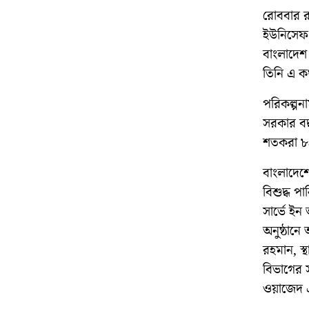
রোববার র
ইউনিসেফ 
বাংলাদেশ 
তিনি এ ক
পরিকল্পনা
সরকার বদ্
শতকরা ৮৪ 
বাংলাদেশের
বিশুদ্ধ প
সার্ভে ই
অনুষ্ঠানে 
রহমান, স্
বিভাগের 
ওয়াজেদ এ