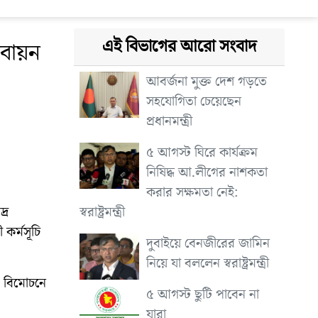
এই বিভাগের আরো সংবাদ
্তবায়ন
আবর্জনা মুক্ত দেশ গড়তে
সহযোগিতা চেয়েছেন
প্রধানমন্ত্রী
৫ আগস্ট ঘিরে কার্যক্রম
নিষিদ্ধ আ.লীগের নাশকতা
করার সক্ষমতা নেই:
স্বরাষ্ট্রমন্ত্রী
্র
কর্মসূচি
দুবাইয়ে বেনজীরের জামিন
নিয়ে যা বললেন স্বরাষ্ট্রমন্ত্রী
্য বিমোচনে
৫ আগস্ট ছুটি পাবেন না
যারা