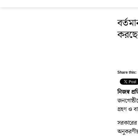
বর্তমা
করছে
Share this:
নিজস্ব প্
জনগোষ্ঠীক
গ্রহণ ও ব
সরকারের ব
অনুকরণীয়