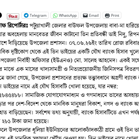
Telegram
WhatsApp
Email
Print
টাফ রিপোর্টারঃ
পটুয়াখালী জেলার বাউফল উপজেলায় বাবা-মা হারিয়
র অবহেলায় মানবেতর জীবন কাটানো তিন প্রতিবন্ধী ভাই নিদু, রিপ
াশে দাঁড়িয়েছে উপজেলা প্রশাসন। ০৭.০৬.২৬ইং তারিখ রোজ রবিবার 
মানবিক দৃষ্টিকোণ থেকে এই তিন ভাইয়ের একটি যৌথ ব্যাংক হিসাব খুল
জেলা নির্বাহী অফিসার (ইউএনও) মো. সালেহ আহমেদ। একই সঙ্গ
র মাঝে এক মাসের খাদ্যসামগ্রী ও নিত্যপ্রয়োজনীয় জিনিসপত্র বিতর
ূত্রে জানা গেছে, উপজেলা প্রশাসনের প্রত্যক্ষ তত্ত্বাবধানে অগ্রণী ব্যা
ন ভাইয়ের নামে এই যৌথ হিসাবটি খোলা হয়েছে, যার নম্বর:
৪৫৪৮৮। সামাজিক যোগাযোগমাধ্যম ও গণমাধ্যমে তাদের অসহায়ত
ার পর দেশ-বিদেশ থেকে মানবিক মানুষরা বিকাশ, নগদ ও ব্যাংক অ্য
াত বাড়িয়েছেন। সর্বশেষ তথ্য অনুযায়ী, ব্যাংক হিসাবটিতে এখন পর্যন
 ২৮১ টাকা জমা হয়েছে।
লে উপজেলার ধূলিয়া ইউনিয়নের আলোকচাঁদকাঠী গ্রামে ওই তিন ভ
িয়ে এই মানবিক সহায়তা পৌঁছে দেওয়া হয়। তিন ভাইয়ের নামে খোল