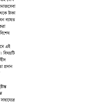
সমাজসেবা
থেকে টাকা
েন ব্যাহত
করা
 বিশেষ
থমে এই
। বিষয়টি
হীদ
া প্রদান
র
ান্ত
্ন
াহায্যের