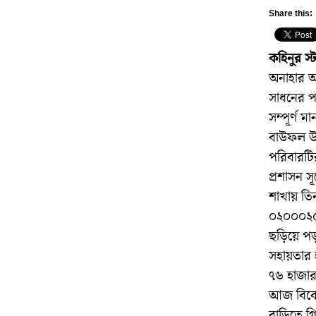
Share this:
কহিনুর স্
অনাহার আ
সাধনের প
সম্পূর্ণ 
বাউফল উপ
পরিবারটি
​প্রশাসন স
শাখায় তি
০২০০০২৫৮
ছড়িয়ে পড়
সহায়তার হ
৭৬ হাজার
​আজ বিকে
বাড়িতে গ