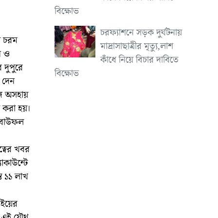
বিক্ষোভ
চরফ্যাশনে সড়ক দুর্ঘটনায়
ে চরম
মাদ্রাসাছাত্রীর মৃত্যু,লাশ
ন ও
কাঁধে নিয়ে বিচার দাবিতে
দুপুরে
বিক্ষোভ
ে দেন
ে অসহায়
ণ করা হয়।
ংক বাউফল
্বের খবর
াকাউন্টে
্ত ১১ লাখ
াইয়ের
া এই যৌথ