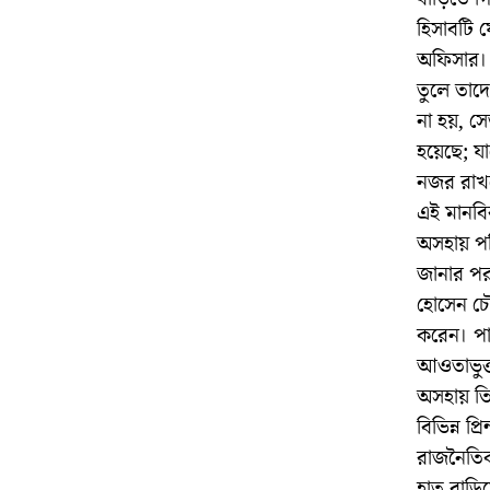
হিসাবটি 
অফিসার। 
তুলে তাদ
না হয়, সে
হয়েছে; যা
নজর রাখ
​এই মানবি
অসহায় পর
জানার পর
হোসেন চৌধ
করেন। পাশ
আওতাভুক্
​অসহায় তি
বিভিন্ন প
রাজনৈতিক
হাত বাড়িয়