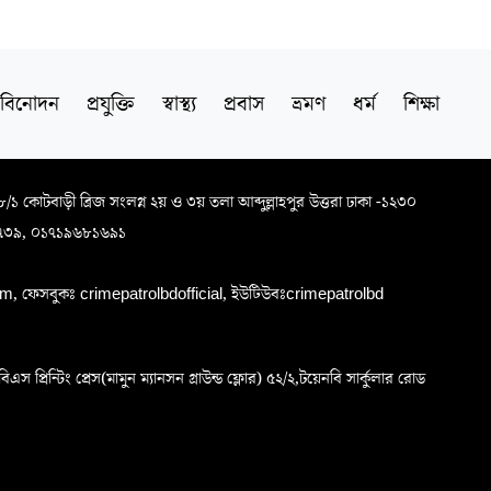
বিনোদন
প্রযুক্তি
স্বাস্থ্য
প্রবাস
ভ্রমণ
ধর্ম
শিক্ষা
৬৮/১ কোটবাড়ী ব্রিজ সংলগ্ন ২য় ও ৩য় তলা আব্দুল্লাহপুর উত্তরা ঢাকা -১২৩০
৭৩৯, ০১৭১৯৬৮১৬৯১
, ফেসবুকঃ crimepatrolbdofficial, ইউটিউবঃcrimepatrolbd
প্রিন্টিং প্রেস(মামুন ম্যানসন গ্রাউন্ড ফ্লোর) ৫২/২,টয়েনবি সার্কুলার রোড