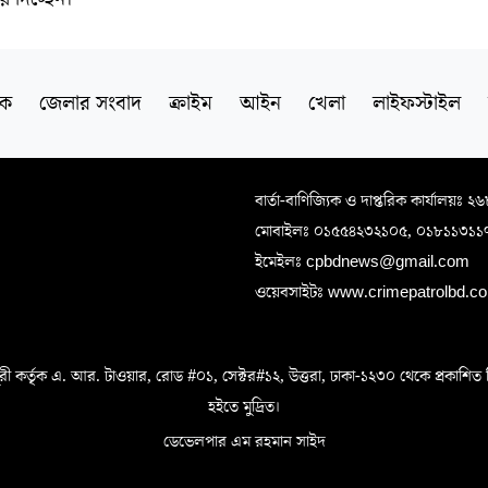
িক
জেলার সংবাদ
ক্রাইম
আইন
খেলা
লাইফস্টাইল
বার্তা-বাণিজ্যিক ও দাপ্তরিক কার্যালয়ঃ ২
মোবাইলঃ ০১৫৫৪২৩২১০৫, ০১৮১১৩১১
ইমেইলঃ cpbdnews@gmail.com
ওয়েবসাইটঃ www.crimepatrolbd.com
 কর্তৃক এ. আর. টাওয়ার, রোড #০১, সেক্টর#১২, উত্তরা, ঢাকা-১২৩০ থেকে প্রকাশিত বিএস 
হইতে মুদ্রিত।
ডেভেলপার এম রহমান সাইদ