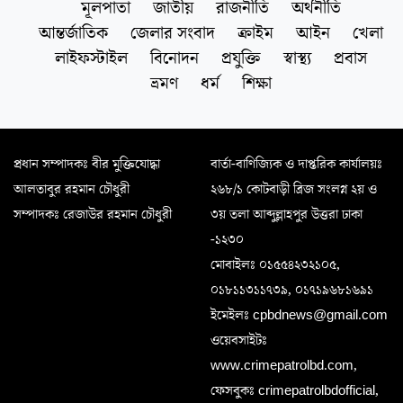
মূলপাতা
জাতীয়
রাজনীতি
অর্থনীতি
আন্তর্জাতিক
জেলার সংবাদ
ক্রাইম
আইন
খেলা
লাইফস্টাইল
বিনোদন
প্রযুক্তি
স্বাস্থ্য
প্রবাস
ভ্রমণ
ধর্ম
শিক্ষা
প্রধান সম্পাদকঃ বীর মুক্তিযোদ্ধা
বার্তা-বাণিজ্যিক ও দাপ্তরিক কার্যালয়ঃ
আলতাবুর রহমান চৌধুরী
২৬৮/১ কোটবাড়ী ব্রিজ সংলগ্ন ২য় ও
সম্পাদকঃ রেজাউর রহমান চৌধুরী
৩য় তলা আব্দুল্লাহপুর উত্তরা ঢাকা
-১২৩০
মোবাইলঃ ০১৫৫৪২৩২১০৫,
০১৮১১৩১১৭৩৯, ০১৭১৯৬৮১৬৯১
ইমেইলঃ cpbdnews@gmail.com
ওয়েবসাইটঃ
www.crimepatrolbd.com,
ফেসবুকঃ crimepatrolbdofficial,