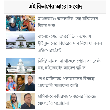
এই বিভাগের আরো সংবাদ
ছাগলকাণ্ডে আলোচিত সেই মতিউরের
বিচার শুরু
বাংলাদেশের আন্তর্জাতিক অপরাধ
ট্রাইব্যুনালের বিচারের মান নিয়ে যা বলল
এইচআরডব্লিউ
নির্দিষ্ট মামলা না থাকলে শ্যোন অ্যারেস্ট
নয়, হাইকোর্টের আদেশ স্থগিত
শেখ হাসিনাসহ পলাতকদের বিরুদ্ধে
গ্রেফতারি পরোয়ানা জারি
হাসিনা-বেনজীরসহ ৮ জনের বিরুদ্ধে
গ্রেফতারি পরোয়ানা