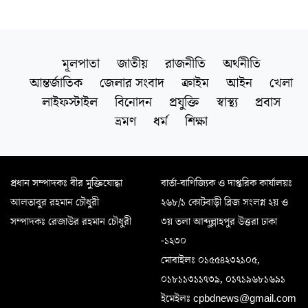
মূলপাতা
জাতীয়
রাজনীতি
অর্থনীতি
আন্তর্জাতিক
জেলার সংবাদ
ক্রাইম
আইন
খেলা
লাইফস্টাইল
বিনোদন
প্রযুক্তি
স্বাস্থ্য
প্রবাস
ভ্রমণ
ধর্ম
শিক্ষা
প্রধান সম্পাদকঃ বীর মুক্তিযোদ্ধা
বার্তা-বাণিজ্যিক ও দাপ্তরিক কার্যালয়ঃ
আলতাবুর রহমান চৌধুরী
২৬৮/১ কোটবাড়ী ব্রিজ সংলগ্ন ২য় ও
সম্পাদকঃ রেজাউর রহমান চৌধুরী
৩য় তলা আব্দুল্লাহপুর উত্তরা ঢাকা
-১২৩০
মোবাইলঃ ০১৫৫৪২৩২১০৫,
০১৮১১৩১১৭৩৯, ০১৭১৯৬৮১৬৯১
ইমেইলঃ cpbdnews@gmail.com