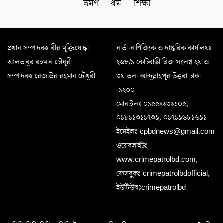
ভ্রমণ
ধর্ম
শিক্ষা
প্রধান সম্পাদকঃ বীর মুক্তিযোদ্ধা
বার্তা-বাণিজ্যিক ও দাপ্তরিক কার্যালয়ঃ
আলতাবুর রহমান চৌধুরী
২৬৮/১ কোটবাড়ী ব্রিজ সংলগ্ন ২য় ও
সম্পাদকঃ রেজাউর রহমান চৌধুরী
৩য় তলা আব্দুল্লাহপুর উত্তরা ঢাকা
-১২৩০
মোবাইলঃ ০১৫৫৪২৩২১০৫,
০১৮১১৩১১৭৩৯, ০১৭১৯৬৮১৬৯১
ইমেইলঃ cpbdnews@gmail.com
ওয়েবসাইটঃ
www.crimepatrolbd.com,
ফেসবুকঃ crimepatrolbdofficial,
ইউটিউবঃcrimepatrolbd