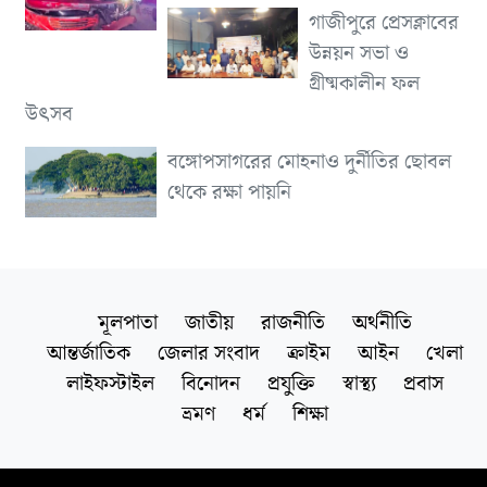
গাজীপুরে প্রেসক্লাবের
উন্নয়ন সভা ও
গ্রীষ্মকালীন ফল
উৎসব
বঙ্গোপসাগরের মোহনাও দুর্নীতির ছোবল
থেকে রক্ষা পায়নি
মূলপাতা
জাতীয়
রাজনীতি
অর্থনীতি
আন্তর্জাতিক
জেলার সংবাদ
ক্রাইম
আইন
খেলা
লাইফস্টাইল
বিনোদন
প্রযুক্তি
স্বাস্থ্য
প্রবাস
ভ্রমণ
ধর্ম
শিক্ষা