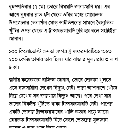
বৃহস্পতিবার (৭ মে) ভোরে বিষয়টি জানাজানি হয়। এর
আগে বুধবার রাত ২টা থেকে ৩টার মধ্যে গোয়ালন্দ
উপজেলার তেনাপঁচা মোড় ডাইভিশনের সামনে বৈদ্যুতিক
খুঁটির ওপর থেকে এ ট্রান্সফরমারটি চুরি হয় বলে সংশ্লিষ্টরা
জানান।
১০০ কিলোভোল্ট ক্ষমতা সম্পন্ন ট্রান্সফরমারটিতে অন্তত
২০০ কেজি তামার তার ছিল। যার বাজার মূল্য প্রায় ৩ লাখ
টাকা।
স্থানীয় কয়েকজন বাসিন্দা জানান, ভোরে দোকান খুলতে
এসে ব্যবসায়ীরা দেখেন বিদ্যুৎ নেই। তারা আশপাশে খোঁজ
নিয়ে দেখেন সব জায়গায় বিদ্যুৎ আছে। পরে দেখা যায়
তাদের নিকটস্থ খুঁটিতে থাকা ট্রান্সফরমারটি নেই। পাশের
একটি ডোবায় ট্রান্সফরমারের খালি কভার পড়ে আছে।
চোরচক্র ট্রান্সফরমারটি নিচে ফেলে ভেতরের মূল্যবান
কয়েল ও তার খুলে নিয়ে গেছে।