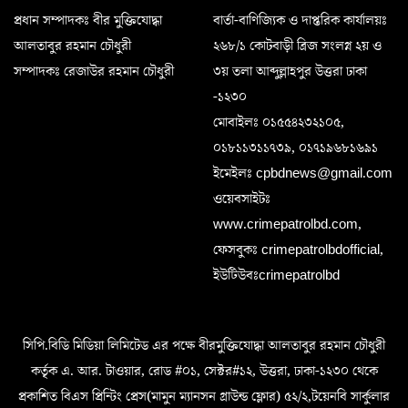
প্রধান সম্পাদকঃ বীর মুক্তিযোদ্ধা
বার্তা-বাণিজ্যিক ও দাপ্তরিক কার্যালয়ঃ
আলতাবুর রহমান চৌধুরী
২৬৮/১ কোটবাড়ী ব্রিজ সংলগ্ন ২য় ও
সম্পাদকঃ রেজাউর রহমান চৌধুরী
৩য় তলা আব্দুল্লাহপুর উত্তরা ঢাকা
-১২৩০
মোবাইলঃ ০১৫৫৪২৩২১০৫,
০১৮১১৩১১৭৩৯, ০১৭১৯৬৮১৬৯১
ইমেইলঃ cpbdnews@gmail.com
ওয়েবসাইটঃ
www.crimepatrolbd.com,
ফেসবুকঃ crimepatrolbdofficial,
ইউটিউবঃcrimepatrolbd
সিপি.বিডি মিডিয়া লিমিটেড এর পক্ষে বীরমুক্তিযোদ্ধা আলতাবুর রহমান চৌধুরী
কর্তৃক এ. আর. টাওয়ার, রোড #০১, সেক্টর#১২, উত্তরা, ঢাকা-১২৩০ থেকে
প্রকাশিত বিএস প্রিন্টিং প্রেস(মামুন ম্যানসন গ্রাউন্ড ফ্লোর) ৫২/২,টয়েনবি সার্কুলার