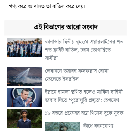
গণ্য করে আদালত তা বাতিল করে দেয়।
এই বিভাগের আরো সংবাদ
কানাডার দ্বিতীয় বৃহত্তম এয়ারলাইনের শত
শত ফ্লাইট বাতিল, চরম ভোগান্তিতে
যাত্রীরা
লেবাননে ভয়াবহ ফসফরাস বোমা
ফেলেছে ইসরাইল
ইরানে হামলা স্থগিত হলেও মার্কিন বাহিনী
জবাব দিতে ‘পুরোপুরি প্রস্তুত’: হেগসেথ
১৮ বছরে প্রফেসর হয়ে গিনেস বুকে যুবক
কাঁধে বহনযোগ্য