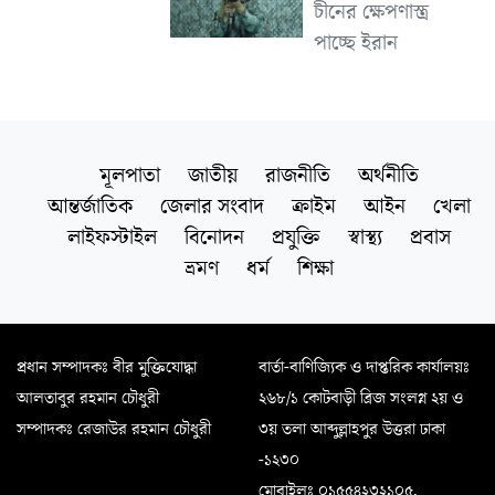
চীনের ক্ষেপণাস্ত্র
পাচ্ছে ইরান
মূলপাতা
জাতীয়
রাজনীতি
অর্থনীতি
আন্তর্জাতিক
জেলার সংবাদ
ক্রাইম
আইন
খেলা
লাইফস্টাইল
বিনোদন
প্রযুক্তি
স্বাস্থ্য
প্রবাস
ভ্রমণ
ধর্ম
শিক্ষা
প্রধান সম্পাদকঃ বীর মুক্তিযোদ্ধা
বার্তা-বাণিজ্যিক ও দাপ্তরিক কার্যালয়ঃ
আলতাবুর রহমান চৌধুরী
২৬৮/১ কোটবাড়ী ব্রিজ সংলগ্ন ২য় ও
সম্পাদকঃ রেজাউর রহমান চৌধুরী
৩য় তলা আব্দুল্লাহপুর উত্তরা ঢাকা
-১২৩০
মোবাইলঃ ০১৫৫৪২৩২১০৫,