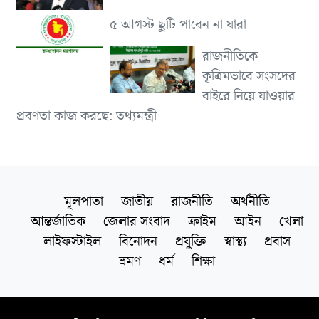
৫ আগস্ট ছুটি পাবেন না যারা
রাজনীতিকে
কৃত্রিমভাবে সংসদের
বাইরে নিয়ে যাওয়ার
প্রবণতা কাজ করছে: তথ্যমন্ত্রী
মূলপাতা
জাতীয়
রাজনীতি
অর্থনীতি
আন্তর্জাতিক
জেলার সংবাদ
ক্রাইম
আইন
খেলা
লাইফস্টাইল
বিনোদন
প্রযুক্তি
স্বাস্থ্য
প্রবাস
ভ্রমণ
ধর্ম
শিক্ষা