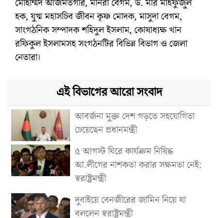
মোহাম্মদ আজমতগীর, মনিরা বেগম, ড. মীর মাহফুজুল
হক, যুগ্ম মহাসচিব জীবন কৃষ্ণ মোদক, মাসুদা বেগম,
সাংগঠনিক সম্পাদক শহিদুল ইসলাম, কোষাধ্যক্ষ খান
রফিকুল ইসলামসহ সংগঠনটির বিভিন্ন বিভাগ ও জেলা
নেতারা।
এই বিভাগের আরো সংবাদ
আবর্জনা মুক্ত দেশ গড়তে সহযোগিতা
চেয়েছেন প্রধানমন্ত্রী
৫ আগস্ট ঘিরে কার্যক্রম নিষিদ্ধ
আ.লীগের নাশকতা করার সক্ষমতা নেই:
স্বরাষ্ট্রমন্ত্রী
দুবাইয়ে বেনজীরের জামিন নিয়ে যা
বললেন স্বরাষ্ট্রমন্ত্রী