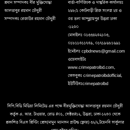
প্রধান সম্পাদকঃ বীর মুক্তিযোদ্ধা
বার্তা-বাণিজ্যিক ও দাপ্তরিক কার্যালয়ঃ
আলতাবুর রহমান চৌধুরী
২৬৮/১ কোটবাড়ী ব্রিজ সংলগ্ন ২য় ও
সম্পাদকঃ রেজাউর রহমান চৌধুরী
৩য় তলা আব্দুল্লাহপুর উত্তরা ঢাকা
-১২৩০
মোবাইলঃ ০১৫৫৪২৩২১০৫,
০১৮১১৩১১৭৩৯, ০১৭১৯৬৮১৬৯১
ইমেইলঃ cpbdnews@gmail.com
ওয়েবসাইটঃ
www.crimepatrolbd.com,
ফেসবুকঃ crimepatrolbdofficial,
ইউটিউবঃcrimepatrolbd
সিপি.বিডি মিডিয়া লিমিটেড এর পক্ষে বীরমুক্তিযোদ্ধা আলতাবুর রহমান চৌধুরী
কর্তৃক এ. আর. টাওয়ার, রোড #০১, সেক্টর#১২, উত্তরা, ঢাকা-১২৩০ থেকে
প্রকাশিত বিএস প্রিন্টিং প্রেস(মামুন ম্যানসন গ্রাউন্ড ফ্লোর) ৫২/২,টয়েনবি সার্কুলার