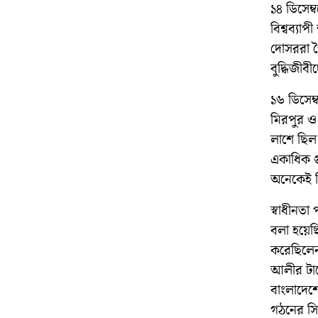
১৪ ডিসেম্
বিশ্বব্যাপ
দোসররা পৈ
বুদ্ধিজীব
১৬ ডিসেম্
মিরপুর ও 
লাশে ছিল
একাধিক গু
অনেকেই প
স্বাধীনতা
বলা হয়েছ
করেছিলেন
আলীর টার্
বাংলাদেশে
গঠনের সিদ্