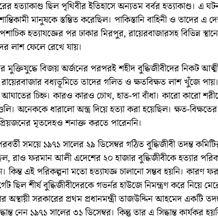
বরের হত্যাকাণ্ড ছিল পৃথিবীর ইতিহাসে অন্যতম বর্বর হত্যাকাণ্ড। এ ঘট
ী শান্তিকামী মানুষকে স্তম্ভিত করেছিল। পাকিস্তানি বাহিনী ও তাদের এ দ
শাচিক হত্যাযজ্ঞের পর ঢাকার মিরপুর, রায়েরবাজারসহ বিভিন্ন স্থানে
ীদের লাশ ফেলে রেখে যায়।
বর মুক্তিযুদ্ধে বিজয় অর্জনের পরপরই শহীদ বুদ্ধিজীবীদের নিকট আত্ম
রায়েরবাজার বধ্যভূমিতে তাদের গলিত ও ক্ষতবিক্ষত লাশ খুঁজে পায়। 
 আঘাতের চিহ্ন। কারও কারও চোখ, হাত-পা বাঁধা। কারো কারো শরী
লি। অনেককে ধারালো অস্ত্র দিয়ে হত্যা করা হয়েছিল। ক্ষত-বিক্ষতে
্রিয়জনের মৃতদেহও শনাক্ত করতে পারেননি।
 পরবর্তী সময়ে ১৯৭১ সালের ২৯ ডিসেম্বর গঠিত বুদ্ধিজীবী তদন্ত কমিটির
িল, রাও ফরমান আলী এদেশের ২০ হাজার বুদ্ধিজীবীকে হত্যার পরিকল
। কিন্ত এই পরিকল্পনা মতো হত্যাযজ্ঞ চালানো সম্ভব হয়নি। কারণ ফ
গেট ছিল শীর্ষ বুদ্ধিজীবীদেরকে গভর্নর হাউজে নিমন্ত্রণ করে নিয়ে মে
র অস্থায়ী সরকারের প্রথম প্রধানমন্ত্রী তাজউদ্দিন আহমেদ একটি তদ
ধান্ত নেন ১৯৭১ সালের ৩১ ডিসেম্বর। কিন্তু তার এ সিদ্ধান্ত কার্যকর হয়