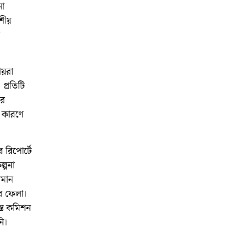
না
েশীয়
ীয়রা
প্রতিটি
রে
র কারণে
 রিপোর্টে
্পনা
রমান
রে ফেলা।
ন্ত কমিশন
নি।