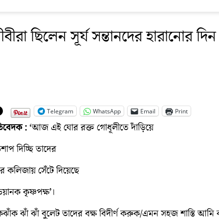
জীবীরা ছিলেন সূর্য সন্তানদের হারানোর দিন
Telegram
WhatsApp
Email
Print
রতিবেদক :
‘আজ এই ঘোর রক্ত গোধূলীতে দাঁড়িয়ে
াপ দিচ্ছি তাদের
র কলিজায় সেঁটে দিয়েছে
য়ানক কৃষ্ণপক্ষ’।
ঝাঁক ঝাঁ ঝাঁ বুলেট তাদের বক্ষ বিদীর্ণ করুক/এমন সহজ শাস্তি আমি