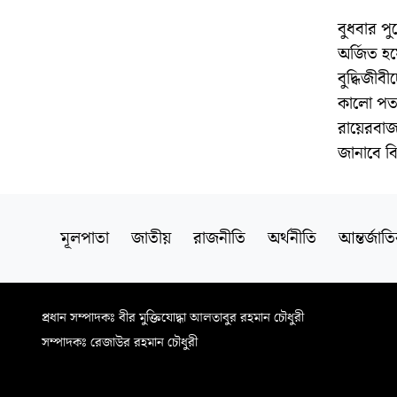
বুধবার পু
অর্জিত হয়
বুদ্ধিজী
কালো পতাক
রায়েরবাজার
জানাবে বিভ
মূলপাতা
জাতীয়
রাজনীতি
অর্থনীতি
আন্তর্জাত
প্রধান সম্পাদকঃ বীর মুক্তিযোদ্ধা আলতাবুর রহমান চৌধুরী
সম্পাদকঃ রেজাউর রহমান চৌধুরী