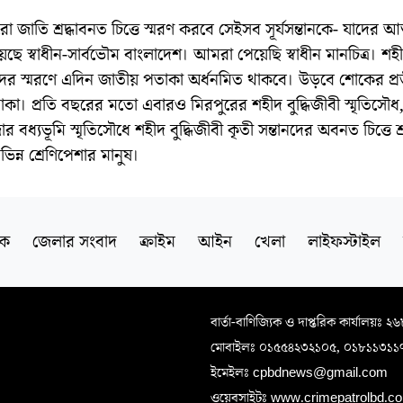
রো জাতি শ্রদ্ধাবনত চিত্তে স্মরণ করবে সেইসব সূর্যসন্তানকে- যাদের আত
েছে স্বাধীন-সার্বভৌম বাংলাদেশ। আমরা পেয়েছি স্বাধীন মানচিত্র। শহ
বীদের স্মরণে এদিন জাতীয় পতাকা অর্ধনমিত থাকবে। উড়বে শোকের প্
া। প্রতি বছরের মতো এবারও মিরপুরের শহীদ বুদ্ধিজীবী স্মৃতিসৌধ
 বধ্যভূমি স্মৃতিসৌধে শহীদ বুদ্ধিজীবী কৃতী সন্তানদের অবনত চিত্তে শ্রদ
িন্ন শ্রেণিপেশার মানুষ।
িক
জেলার সংবাদ
ক্রাইম
আইন
খেলা
লাইফস্টাইল
বার্তা-বাণিজ্যিক ও দাপ্তরিক কার্যালয়ঃ ২
মোবাইলঃ ০১৫৫৪২৩২১০৫, ০১৮১১৩১১
ইমেইলঃ cpbdnews@gmail.com
ওয়েবসাইটঃ www.crimepatrolbd.com