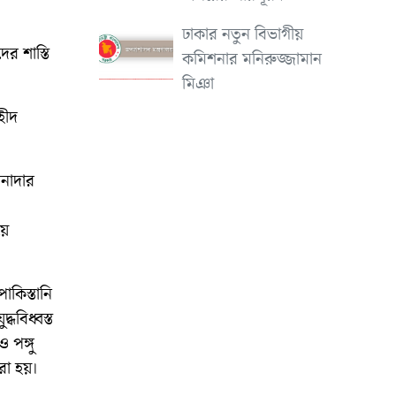
ঢাকার নতুন বিভাগীয়
র শাস্তি
কমিশনার মনিরুজ্জামান
মিঞা
হীদ
ানাদার
য়ে
াকিস্তানি
্ধবিধ্বস্ত
 পঙ্গু
রা হয়।