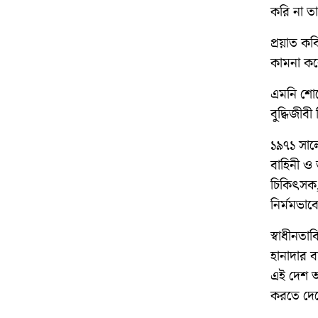
করি না ত
প্রয়াত কব
কামনা ক
এমনি শোক
বুদ্ধিজীব
১৯৭১ সালে
বাহিনী ও 
চিকিৎসক,
নির্মমভাব
স্বাধীনতা
হানাদার বা
এই দেশ আব
করতে দেশে