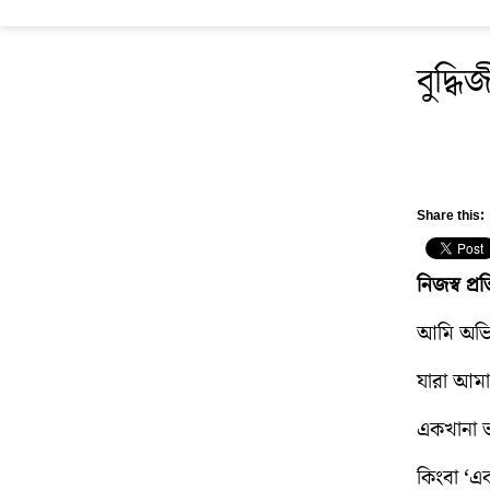
বুদ্ধি
Share this:
নিজস্ব প্
আমি অভিশ
যারা আমা
একখানা ভ
কিংবা ‘এক