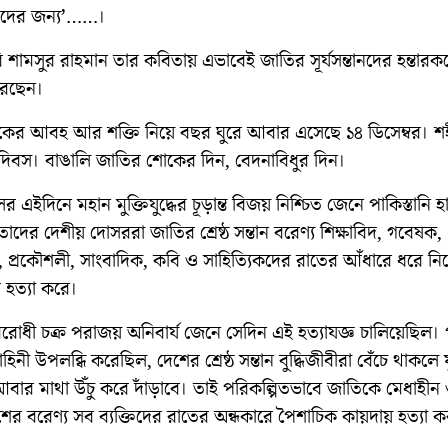
াদের জন্য’……।
ি শামসুর রাহমান তার কবিতায় এভাবেই জাতির সূর্যসন্তানদের হন্তারকদে
রেছেন।
ের আবহ আর শক্তি নিয়ে বছর ঘুরে আবার এসেছে ১৪ ডিসেম্বর। শ
ী দিবস। বাঙালি জাতির শোকের দিন, বেদনাবিধুর দিন।
র এইদিনে মহান মুক্তিযুদ্ধের চূড়ান্ত বিজয় নিশ্চিত জেনে পাকিস্তানি হ
তাদের দেশীয় দোসররা জাতির শ্রেষ্ঠ সন্তান বরেণ্য শিক্ষাবিদ, গবেষক,
 প্রকৌশলী, সাংবাদিক, কবি ও সাহিত্যিকদের রাতের আঁধারে ধরে নি
ে হত্যা করে।
বিরোধী চক্র পরাজয় অনিবার্য জেনে সেদিন এই হত্যাযজ্ঞ চালিয়েছিল। প
হিনী উপলব্ধি করেছিল, দেশের শ্রেষ্ঠ সন্তান বুদ্ধিজীবীরা বেঁচে থাকলে যুদ
ার মাথা উঁচু করে দাঁড়াবে। তাই পরিকল্পিতভাবে জাতিকে মেধাহীন ও
র বরেণ্য সব ব্যক্তিদের রাতের অন্ধকারে পৈশাচিক কায়দায় হত্যা ক