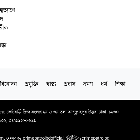
্মত্যাগে
ীদ
রতীক
,
্ধা
বিনোদন
প্রযুক্তি
স্বাস্থ্য
প্রবাস
ভ্রমণ
ধর্ম
শিক্ষা
৬৮/১ কোটবাড়ী ব্রিজ সংলগ্ন ২য় ও ৩য় তলা আব্দুল্লাহপুর উত্তরা ঢাকা -১২৩০
৭৩৯, ০১৭১৯৬৮১৬৯১
, ফেসবুকঃ crimepatrolbdofficial, ইউটিউবঃcrimepatrolbd