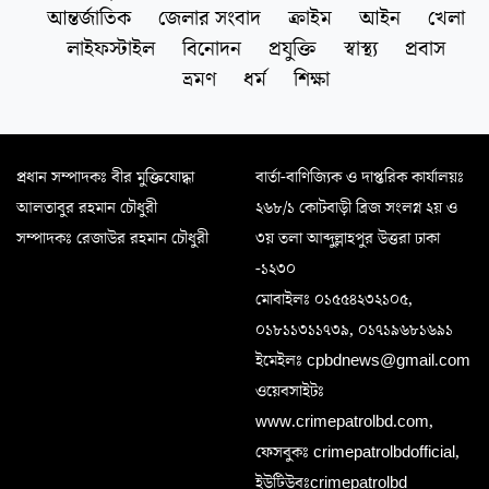
আন্তর্জাতিক
জেলার সংবাদ
ক্রাইম
আইন
খেলা
লাইফস্টাইল
বিনোদন
প্রযুক্তি
স্বাস্থ্য
প্রবাস
ভ্রমণ
ধর্ম
শিক্ষা
প্রধান সম্পাদকঃ বীর মুক্তিযোদ্ধা
বার্তা-বাণিজ্যিক ও দাপ্তরিক কার্যালয়ঃ
আলতাবুর রহমান চৌধুরী
২৬৮/১ কোটবাড়ী ব্রিজ সংলগ্ন ২য় ও
সম্পাদকঃ রেজাউর রহমান চৌধুরী
৩য় তলা আব্দুল্লাহপুর উত্তরা ঢাকা
-১২৩০
মোবাইলঃ ০১৫৫৪২৩২১০৫,
০১৮১১৩১১৭৩৯, ০১৭১৯৬৮১৬৯১
ইমেইলঃ cpbdnews@gmail.com
ওয়েবসাইটঃ
www.crimepatrolbd.com,
ফেসবুকঃ crimepatrolbdofficial,
ইউটিউবঃcrimepatrolbd