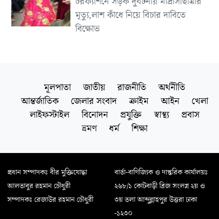
চরফ্যাশনে সড়ক দুর্ঘটনায় মাদ্রাসাছাত্রীর
মৃত্যু,লাশ কাঁধে নিয়ে বিচার দাবিতে
বিক্ষোভ
মূলপাতা
জাতীয়
রাজনীতি
অর্থনীতি
আন্তর্জাতিক
জেলার সংবাদ
ক্রাইম
আইন
খেলা
লাইফস্টাইল
বিনোদন
প্রযুক্তি
স্বাস্থ্য
প্রবাস
ভ্রমণ
ধর্ম
শিক্ষা
প্রধান সম্পাদকঃ বীর মুক্তিযোদ্ধা
বার্তা-বাণিজ্যিক ও দাপ্তরিক কার্যালয়ঃ
আলতাবুর রহমান চৌধুরী
২৬৮/১ কোটবাড়ী ব্রিজ সংলগ্ন ২য় ও
সম্পাদকঃ রেজাউর রহমান চৌধুরী
৩য় তলা আব্দুল্লাহপুর উত্তরা ঢাকা
-১২৩০