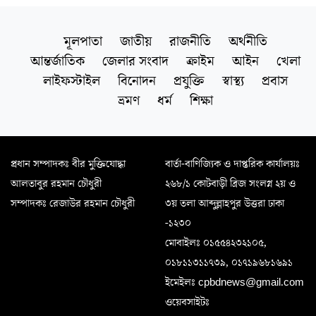
মূলপাতা
জাতীয়
রাজনীতি
অর্থনীতি
আন্তর্জাতিক
জেলার সংবাদ
ক্রাইম
আইন
খেলা
লাইফস্টাইল
বিনোদন
প্রযুক্তি
স্বাস্থ্য
প্রবাস
ভ্রমণ
ধর্ম
শিক্ষা
প্রধান সম্পাদকঃ বীর মুক্তিযোদ্ধা
বার্তা-বাণিজ্যিক ও দাপ্তরিক কার্যালয়ঃ
আলতাবুর রহমান চৌধুরী
২৬৮/১ কোটবাড়ী ব্রিজ সংলগ্ন ২য় ও
সম্পাদকঃ রেজাউর রহমান চৌধুরী
৩য় তলা আব্দুল্লাহপুর উত্তরা ঢাকা
-১২৩০
মোবাইলঃ ০১৫৫৪২৩২১০৫,
০১৮১১৩১১৭৩৯, ০১৭১৯৬৮১৬৯১
ইমেইলঃ cpbdnews@gmail.com
ওয়েবসাইটঃ