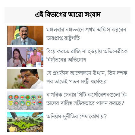
এই বিভাগের আরো সংবাদ
মঙ্গলবার বঙ্গভবনে প্রথম অফিস করবেন
ভারপ্রাপ্ত রাষ্ট্রপতি
বিয়ে করতে রাজি না হওয়ায় অভিনেত্রীকে
নির্যাতনের অভিযোগ
যে প্রশ্নফাঁস আন্দোলনে উত্থান, তিন দশক
পর তাতেই পতন মন্ত্রী ধর্মেন্দ্রর
নাগরিক সেবায় সিটি কর্পোরেশনগুলো কি
তাদের দায়িত্ব সঠিকভাবে পালন করছে?
অনিয়ম-দুর্নীতির শেষ কোথায়?