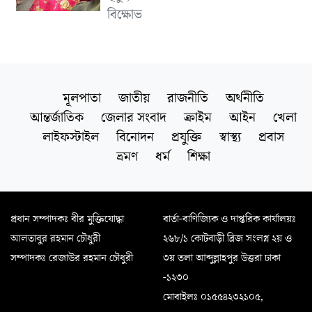
বিক্ষোভ
মূলপাতা
জাতীয়
রাজনীতি
অর্থনীতি
আন্তর্জাতিক
জেলার সংবাদ
ক্রাইম
আইন
খেলা
লাইফস্টাইল
বিনোদন
প্রযুক্তি
স্বাস্থ্য
প্রবাস
ভ্রমণ
ধর্ম
শিক্ষা
প্রধান সম্পাদকঃ বীর মুক্তিযোদ্ধা
বার্তা-বাণিজ্যিক ও দাপ্তরিক কার্যালয়ঃ
আলতাবুর রহমান চৌধুরী
২৬৮/১ কোটবাড়ী ব্রিজ সংলগ্ন ২য় ও
সম্পাদকঃ রেজাউর রহমান চৌধুরী
৩য় তলা আব্দুল্লাহপুর উত্তরা ঢাকা
-১২৩০
মোবাইলঃ ০১৫৫৪২৩২১০৫,