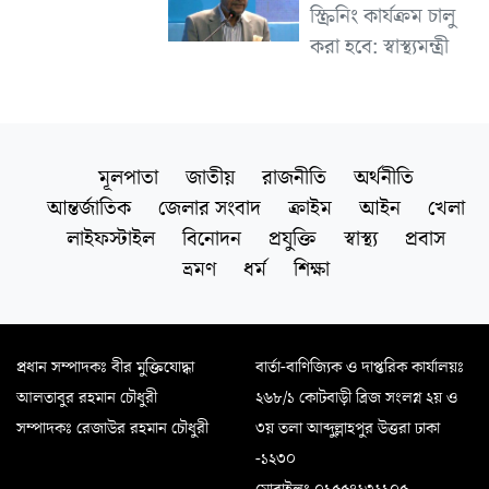
স্ক্রিনিং কার্যক্রম চালু
করা হবে: স্বাস্থ্যমন্ত্রী
মূলপাতা
জাতীয়
রাজনীতি
অর্থনীতি
আন্তর্জাতিক
জেলার সংবাদ
ক্রাইম
আইন
খেলা
লাইফস্টাইল
বিনোদন
প্রযুক্তি
স্বাস্থ্য
প্রবাস
ভ্রমণ
ধর্ম
শিক্ষা
প্রধান সম্পাদকঃ বীর মুক্তিযোদ্ধা
বার্তা-বাণিজ্যিক ও দাপ্তরিক কার্যালয়ঃ
আলতাবুর রহমান চৌধুরী
২৬৮/১ কোটবাড়ী ব্রিজ সংলগ্ন ২য় ও
সম্পাদকঃ রেজাউর রহমান চৌধুরী
৩য় তলা আব্দুল্লাহপুর উত্তরা ঢাকা
-১২৩০
মোবাইলঃ ০১৫৫৪২৩২১০৫,