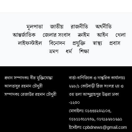
মূলপাতা
জাতীয়
রাজনীতি
অর্থনীতি
আন্তর্জাতিক
জেলার সংবাদ
ক্রাইম
আইন
খেলা
লাইফস্টাইল
বিনোদন
প্রযুক্তি
স্বাস্থ্য
প্রবাস
ভ্রমণ
ধর্ম
শিক্ষা
প্রধান সম্পাদকঃ বীর মুক্তিযোদ্ধা
বার্তা-বাণিজ্যিক ও দাপ্তরিক কার্যালয়ঃ
আলতাবুর রহমান চৌধুরী
২৬৮/১ কোটবাড়ী ব্রিজ সংলগ্ন ২য় ও
সম্পাদকঃ রেজাউর রহমান চৌধুরী
৩য় তলা আব্দুল্লাহপুর উত্তরা ঢাকা
-১২৩০
মোবাইলঃ ০১৫৫৪২৩২১০৫,
০১৮১১৩১১৭৩৯, ০১৭১৯৬৮১৬৯১
ইমেইলঃ cpbdnews@gmail.com