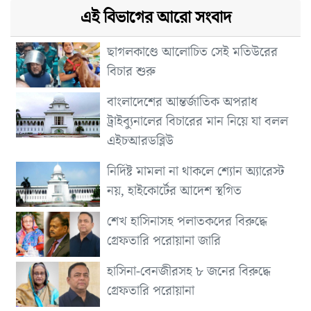
এই বিভাগের আরো সংবাদ
ছাগলকাণ্ডে আলোচিত সেই মতিউরের
বিচার শুরু
বাংলাদেশের আন্তর্জাতিক অপরাধ
ট্রাইব্যুনালের বিচারের মান নিয়ে যা বলল
এইচআরডব্লিউ
নির্দিষ্ট মামলা না থাকলে শ্যোন অ্যারেস্ট
নয়, হাইকোর্টের আদেশ স্থগিত
শেখ হাসিনাসহ পলাতকদের বিরুদ্ধে
গ্রেফতারি পরোয়ানা জারি
হাসিনা-বেনজীরসহ ৮ জনের বিরুদ্ধে
গ্রেফতারি পরোয়ানা