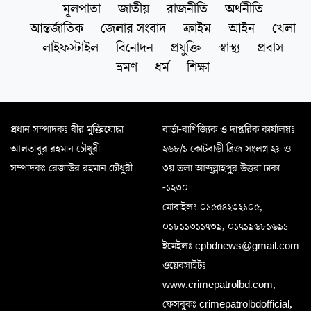
মূলপাতা
জাতীয়
রাজনীতি
অর্থনীতি
আন্তর্জাতিক
জেলার সংবাদ
ক্রাইম
আইন
খেলা
লাইফস্টাইল
বিনোদন
প্রযুক্তি
স্বাস্থ্য
প্রবাস
ভ্রমণ
ধর্ম
শিক্ষা
প্রধান সম্পাদকঃ বীর মুক্তিযোদ্ধা
বার্তা-বাণিজ্যিক ও দাপ্তরিক কার্যালয়ঃ
আলতাবুর রহমান চৌধুরী
২৬৮/১ কোটবাড়ী ব্রিজ সংলগ্ন ২য় ও
সম্পাদকঃ রেজাউর রহমান চৌধুরী
৩য় তলা আব্দুল্লাহপুর উত্তরা ঢাকা
-১২৩০
মোবাইলঃ ০১৫৫৪২৩২১০৫,
০১৮১১৩১১৭৩৯, ০১৭১৯৬৮১৬৯১
ইমেইলঃ cpbdnews@gmail.com
ওয়েবসাইটঃ
www.crimepatrolbd.com,
ফেসবুকঃ crimepatrolbdofficial,