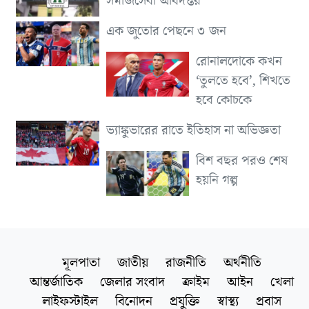
সমাজসেবা অধিদপ্তর
এক জুতোর পেছনে ৩ জন
রোনালদোকে কখন
‘তুলতে হবে’, শিখতে
হবে কোচকে
ভ্যাঙ্কুভারের রাতে ইতিহাস না অভিজ্ঞতা
বিশ বছর পরও শেষ
হয়নি গল্প
মূলপাতা
জাতীয়
রাজনীতি
অর্থনীতি
আন্তর্জাতিক
জেলার সংবাদ
ক্রাইম
আইন
খেলা
লাইফস্টাইল
বিনোদন
প্রযুক্তি
স্বাস্থ্য
প্রবাস