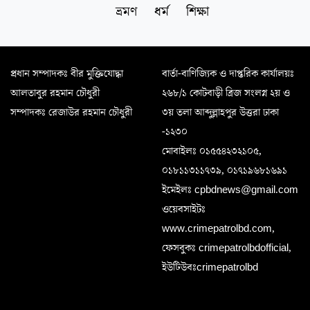
ভ্রমণ
ধর্ম
শিক্ষা
প্রধান সম্পাদকঃ বীর মুক্তিযোদ্ধা
বার্তা-বাণিজ্যিক ও দাপ্তরিক কার্যালয়ঃ
আলতাবুর রহমান চৌধুরী
২৬৮/১ কোটবাড়ী ব্রিজ সংলগ্ন ২য় ও
সম্পাদকঃ রেজাউর রহমান চৌধুরী
৩য় তলা আব্দুল্লাহপুর উত্তরা ঢাকা
-১২৩০
মোবাইলঃ ০১৫৫৪২৩২১০৫,
০১৮১১৩১১৭৩৯, ০১৭১৯৬৮১৬৯১
ইমেইলঃ cpbdnews@gmail.com
ওয়েবসাইটঃ
www.crimepatrolbd.com,
ফেসবুকঃ crimepatrolbdofficial,
ইউটিউবঃcrimepatrolbd