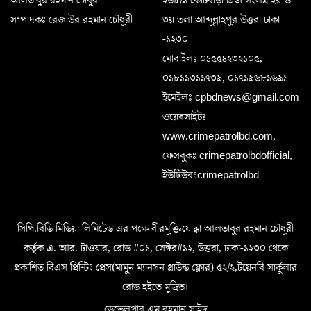
সম্পাদকঃ রেজাউর রহমান চৌধুরী
৩য় তলা আব্দুল্লাহপুর উত্তরা ঢাকা
-১২৩০
মোবাইলঃ ০১৫৫৪২৩২১০৫,
০১৮১১৩১১৭৩৯, ০১৭১৯৬৮১৬৯১
ইমেইলঃ cpbdnews@gmail.com
ওয়েবসাইটঃ
www.crimepatrolbd.com,
ফেসবুকঃ crimepatrolbdofficial,
ইউটিউবঃcrimepatrolbd
সিপি.বিডি মিডিয়া লিমিটেড এর পক্ষে বীরমুক্তিযোদ্ধা আলতাবুর রহমান চৌধুরী
কর্তৃক এ. আর. টাওয়ার, রোড #০১, সেক্টর#১২, উত্তরা, ঢাকা-১২৩০ থেকে
প্রকাশিত বিএস প্রিন্টিং প্রেস(মামুন ম্যানসন গ্রাউন্ড ফ্লোর) ৫২/২,টয়েনবি সার্কুলার
রোড হইতে মুদ্রিত।
ডেভেলপার এম রহমান সাইদ