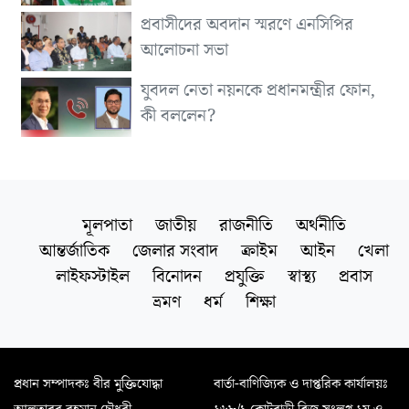
প্রবাসীদের অবদান স্মরণে এনসিপির
আলোচনা সভা
যুবদল নেতা নয়নকে প্রধানমন্ত্রীর ফোন,
কী বললেন?
মূলপাতা
জাতীয়
রাজনীতি
অর্থনীতি
আন্তর্জাতিক
জেলার সংবাদ
ক্রাইম
আইন
খেলা
লাইফস্টাইল
বিনোদন
প্রযুক্তি
স্বাস্থ্য
প্রবাস
ভ্রমণ
ধর্ম
শিক্ষা
প্রধান সম্পাদকঃ বীর মুক্তিযোদ্ধা
বার্তা-বাণিজ্যিক ও দাপ্তরিক কার্যালয়ঃ
আলতাবুর রহমান চৌধুরী
২৬৮/১ কোটবাড়ী ব্রিজ সংলগ্ন ২য় ও