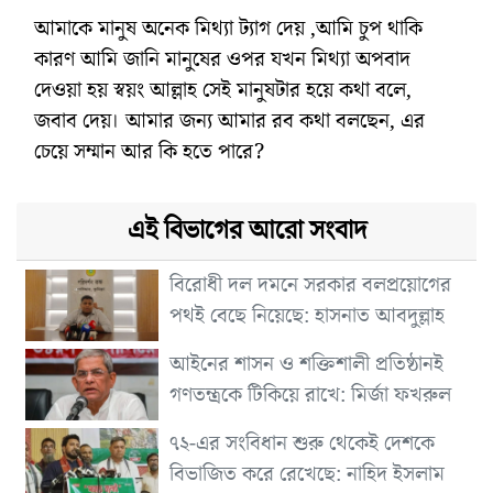
আমাকে মানুষ অনেক মিথ্যা ট্যাগ দেয় ,আমি চুপ থাকি
কারণ আমি জানি মানুষের ওপর যখন মিথ্যা অপবাদ
দেওয়া হয় স্বয়ং আল্লাহ সেই মানুষটার হয়ে কথা বলে,
জবাব দেয়। আমার জন্য আমার রব কথা বলছেন, এর
চেয়ে সম্মান আর কি হতে পারে?
এই বিভাগের আরো সংবাদ
বিরোধী দল দমনে সরকার বলপ্রয়োগের
পথই বেছে নিয়েছে: হাসনাত আবদুল্লাহ
আইনের শাসন ও শক্তিশালী প্রতিষ্ঠানই
গণতন্ত্রকে টিকিয়ে রাখে: মির্জা ফখরুল
৭২-এর সংবিধান শুরু থেকেই দেশকে
বিভাজিত করে রেখেছে: নাহিদ ইসলাম