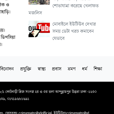
রিক ও
শোভাযাত্রা করেছে খেলাফত
াহাড়ি।
মজলিস
মোবাইলে ইউটিউব দেখার
হয়।
সময় ডেটা খরচ কমাবেন
র ডিপসিয়া
যেভাবে
য়।
বিনোদন
প্রযুক্তি
স্বাস্থ্য
প্রবাস
ভ্রমণ
ধর্ম
শিক্ষা
৬৮/১ কোটবাড়ী ব্রিজ সংলগ্ন ২য় ও ৩য় তলা আব্দুল্লাহপুর উত্তরা ঢাকা -১২৩০
৭৩৯, ০১৭১৯৬৮১৬৯১
, ফেসবুকঃ crimepatrolbdofficial, ইউটিউবঃcrimepatrolbd