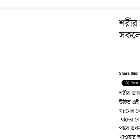
শরীর 
সকলে
Share this:
শরীর ভাল
উচিত এই 
গরমের দে
যাদের বেশ
পাবে তখন
খাওয়ার অভ