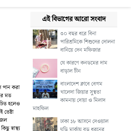
এই বিভাগের আরো সংবাদ
৩০ বছর ধরে বিনা
পারিশ্রমিকে শিশুদের দোলনা
বানিয়ে দেন মফিজার
যে কারণে কনডমের দাম
বাড়াল চীন
বাংলাদেশ ক্লাবে বেগম
ল পান করা
খালেদা জিয়ার সুস্থতা
দের মত
কামনায় দোয়া ও মিলাদ
উচিত হলেও
মাহফিল
 তেষ্টা
 জল
ঢাকা ১৮ আসনে দেওয়াল
 স্বাস্থ্য
ঘড়ি মার্কায় বড় ধরনের