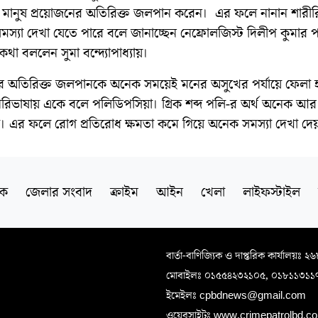
স্ত মানুষ প্রয়োজনের অতিরিক্ত জলপান করেন। এর ফলে নানান শারী
স্যা দেখা যেতে পারে বলে জানাচ্ছেন নেফ্রোলজিস্ট দিলীপ কুমার প
 কথা বললেন সুমা বন্দ্যোপাধ্যায়।
র অতিরিক্ত জলপানকে অনেক সময়েই মনের অসুখের পর্যায়ে ফেলা 
 পরিভাষায় একে বলে পলিডিপসিয়া। গ্রিক শব্দ পলি-র অর্থ অনেক আ
্টা। এর ফলে রোগ প্রতিরোধ ক্ষমতা কমে গিয়ে অনেক সমস্যা দেখা দে
িক
জেলার সংবাদ
ক্রাইম
আইন
খেলা
লাইফস্টাইল
বার্তা-বাণিজ্যিক ও দাপ্তরিক কার্যালয়ঃ ২
মোবাইলঃ ০১৫৫৪২৩২১০৫, ০১৮১১৩১১
ইমেইলঃ cpbdnews@gmail.com
ওয়েবসাইটঃ www.crimepatrolbd.com